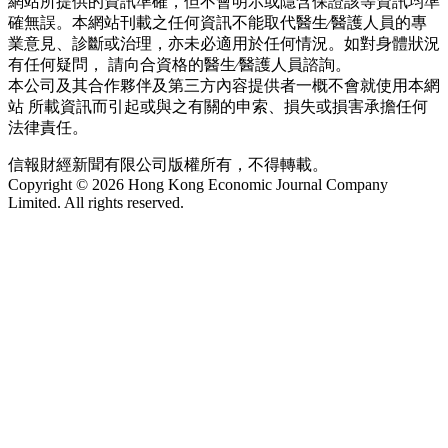
網站所提供的資訊準確，但不會明示或隱含保證該等資訊均準
確無誤。本網站刊載之任何資訊不能取代醫生∕醫護人員的專
業意見、診斷或治理，亦未必適用於任何情況。如對身體狀況
有任何疑問， 請向合資格的醫生∕醫護人員諮詢。
本公司及其合作夥伴及第三方內容提供者一概不會就使用本網
站 所載資訊而引起或與之有關的申索、損失或損害承擔任何
法律責任。
信報財經新聞有限公司版權所有，不得轉載。
Copyright © 2026 Hong Kong Economic Journal Company
Limited. All rights reserved.