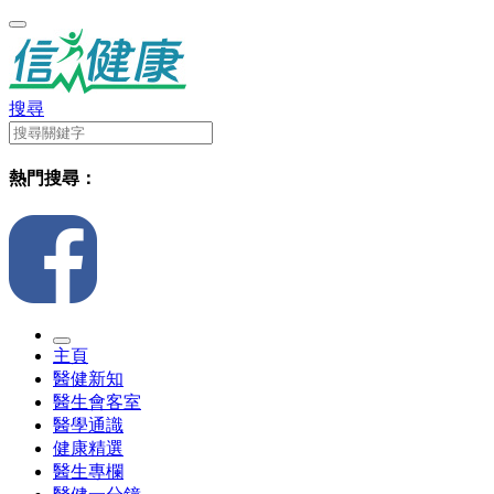
搜尋
熱門搜尋：
主頁
醫健新知
醫生會客室
醫學通識
健康精選
醫生專欄