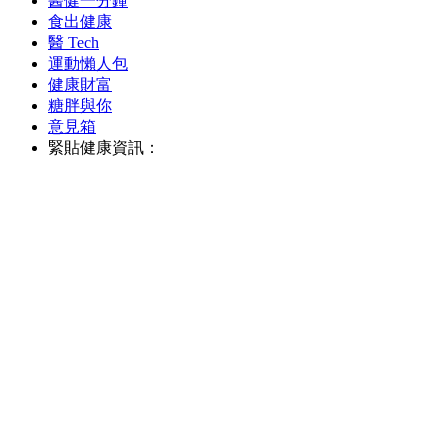
醫健一分鐘
食出健康
醫 Tech
運動懶人包
健康財富
糖胖與你
意見箱
緊貼健康資訊：