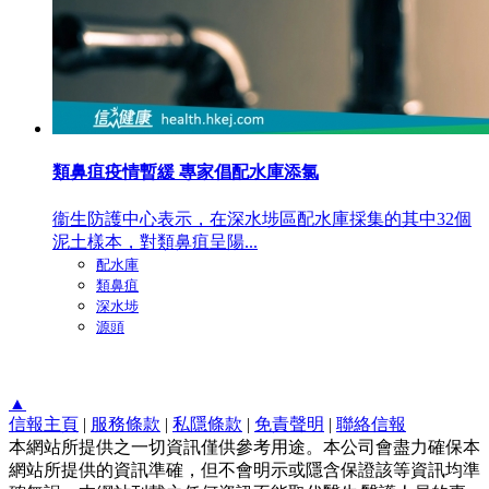
類鼻疽疫情暫緩 專家倡配水庫添氯
衞生防護中心表示，在深水埗區配水庫採集的其中32個
泥土樣本，對類鼻疽呈陽...
配水庫
類鼻疽
深水埗
源頭
▲
信報主頁
|
服務條款
|
私隱條款
|
免責聲明
|
聯絡信報
本網站所提供之一切資訊僅供參考用途。本公司會盡力確保本
網站所提供的資訊準確，但不會明示或隱含保證該等資訊均準