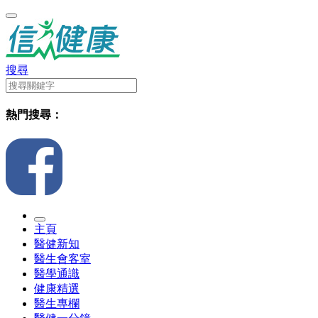
搜尋
熱門搜尋：
主頁
醫健新知
醫生會客室
醫學通識
健康精選
醫生專欄