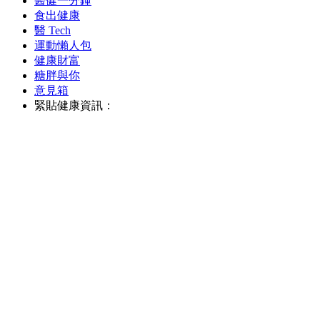
醫健一分鐘
食出健康
醫 Tech
運動懶人包
健康財富
糖胖與你
意見箱
緊貼健康資訊：