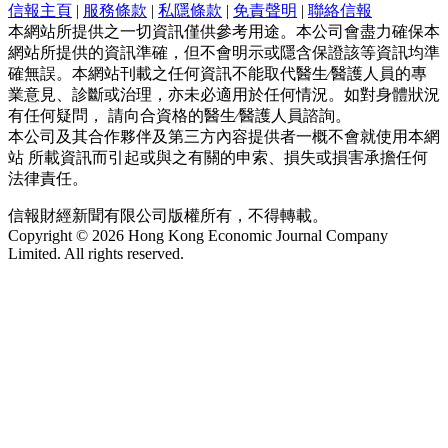
信報主頁
|
服務條款
|
私隱條款
|
免責聲明
|
聯絡信報
本網站所提供之一切資訊僅供參考用途。本公司會盡力確保本
網站所提供的資訊準確，但不會明示或隱含保證該等資訊均準
確無誤。本網站刊載之任何資訊不能取代醫生∕醫護人員的專
業意見、診斷或治理，亦未必適用於任何情況。如對身體狀況
有任何疑問， 請向合資格的醫生∕醫護人員諮詢。
本公司及其合作夥伴及第三方內容提供者一概不會就使用本網
站 所載資訊而引起或與之有關的申索、損失或損害承擔任何
法律責任。
信報財經新聞有限公司版權所有，不得轉載。
Copyright © 2026 Hong Kong Economic Journal Company
Limited. All rights reserved.