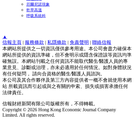
厄爾尼諾現象
乾旱高溫
呼吸系統科
▲
信報主頁
|
服務條款
|
私隱條款
|
免責聲明
|
聯絡信報
本網站所提供之一切資訊僅供參考用途。本公司會盡力確保本
網站所提供的資訊準確，但不會明示或隱含保證該等資訊均準
確無誤。本網站刊載之任何資訊不能取代醫生∕醫護人員的專
業意見、診斷或治理，亦未必適用於任何情況。如對身體狀況
有任何疑問， 請向合資格的醫生∕醫護人員諮詢。
本公司及其合作夥伴及第三方內容提供者一概不會就使用本網
站 所載資訊而引起或與之有關的申索、損失或損害承擔任何
法律責任。
信報財經新聞有限公司版權所有，不得轉載。
Copyright © 2026 Hong Kong Economic Journal Company
Limited. All rights reserved.