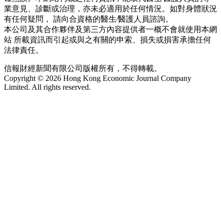
業意見、診斷或治理，亦未必適用於任何情況。如對身體狀況
有任何疑問， 請向合資格的醫生∕醫護人員諮詢。
本公司及其合作夥伴及第三方內容提供者一概不會就使用本網
站 所載資訊而引起或與之有關的申索、損失或損害承擔任何
法律責任。
信報財經新聞有限公司版權所有，不得轉載。
Copyright © 2026 Hong Kong Economic Journal Company
Limited. All rights reserved.