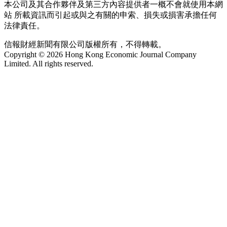
本公司及其合作夥伴及第三方內容提供者一概不會就使用本網
站 所載資訊而引起或與之有關的申索、損失或損害承擔任何
法律責任。
信報財經新聞有限公司版權所有，不得轉載。
Copyright © 2026 Hong Kong Economic Journal Company
Limited. All rights reserved.