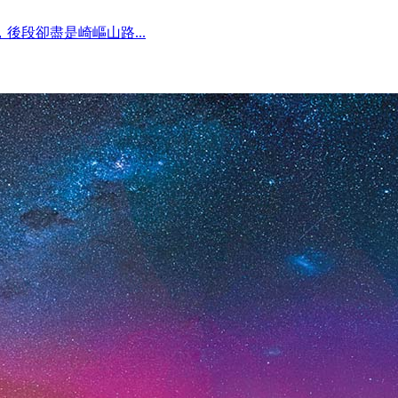
後段卻盡是崎嶇山路...