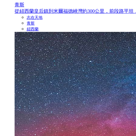
青斯
從紐西蘭皇后鎮到米爾福德峽灣約300公里，前段路平坦，
志在天地
青斯
紐西蘭