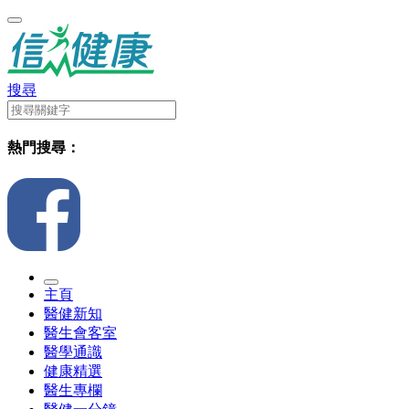
搜尋
熱門搜尋：
主頁
醫健新知
醫生會客室
醫學通識
健康精選
醫生專欄