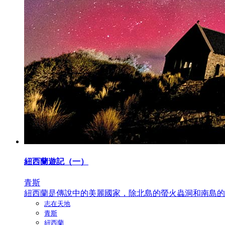
紐西蘭遊記（一）
青斯
紐西蘭是傳說中的美麗國家，除北島的螢火蟲洞和南島的高
志在天地
青斯
紐西蘭