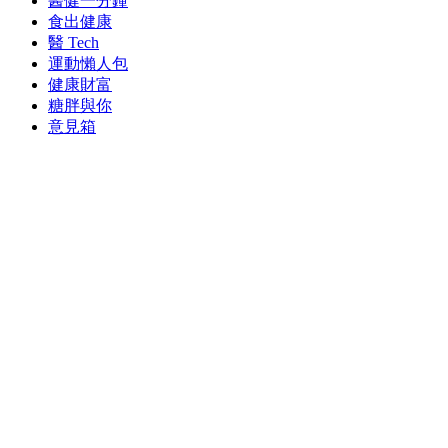
醫健一分鐘
食出健康
醫 Tech
運動懶人包
健康財富
糖胖與你
意見箱