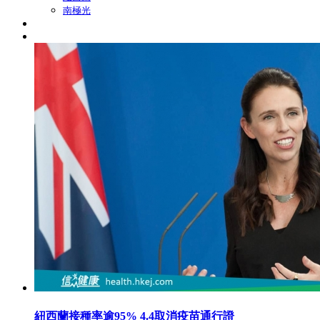
南極光
紐西蘭接種率逾95% 4.4取消疫苗通行證