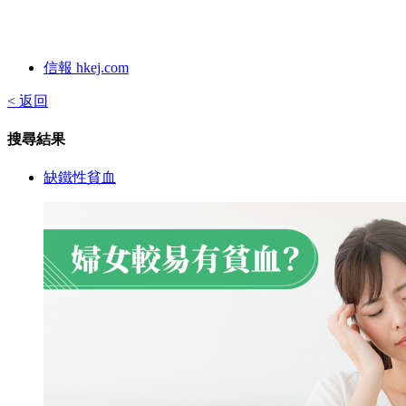
信報 hkej.com
< 返回
搜尋結果
缺鐵性貧血