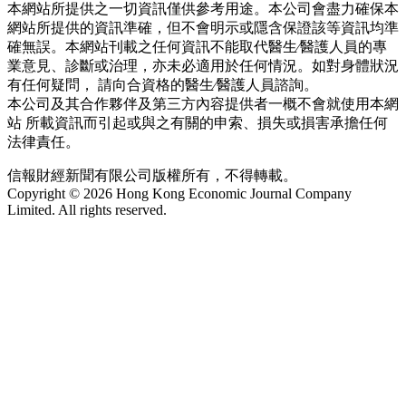
本網站所提供之一切資訊僅供參考用途。本公司會盡力確保本
網站所提供的資訊準確，但不會明示或隱含保證該等資訊均準
確無誤。本網站刊載之任何資訊不能取代醫生∕醫護人員的專
業意見、診斷或治理，亦未必適用於任何情況。如對身體狀況
有任何疑問， 請向合資格的醫生∕醫護人員諮詢。
本公司及其合作夥伴及第三方內容提供者一概不會就使用本網
站 所載資訊而引起或與之有關的申索、損失或損害承擔任何
法律責任。
信報財經新聞有限公司版權所有，不得轉載。
Copyright © 2026 Hong Kong Economic Journal Company
Limited. All rights reserved.