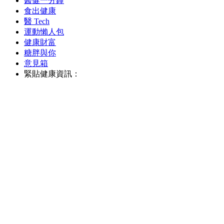
醫健一分鐘
食出健康
醫 Tech
運動懶人包
健康財富
糖胖與你
意見箱
緊貼健康資訊：