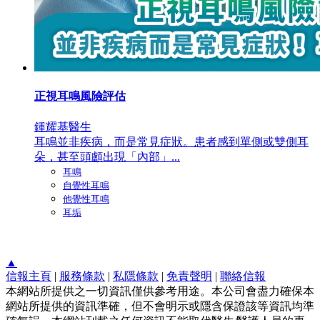
正視耳鳴風險評估
鍾耀基醫生
耳鳴並非疾病，而是常見症狀。患者感到單側或雙側耳
朵，甚至頭顱出現「內部」...
耳鳴
自覺性耳鳴
他覺性耳鳴
耳垢
▲
信報主頁
|
服務條款
|
私隱條款
|
免責聲明
|
聯絡信報
本網站所提供之一切資訊僅供參考用途。本公司會盡力確保本
網站所提供的資訊準確，但不會明示或隱含保證該等資訊均準