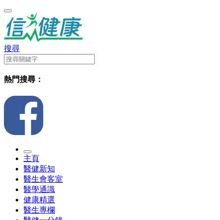
搜尋
熱門搜尋：
主頁
醫健新知
醫生會客室
醫學通識
健康精選
醫生專欄