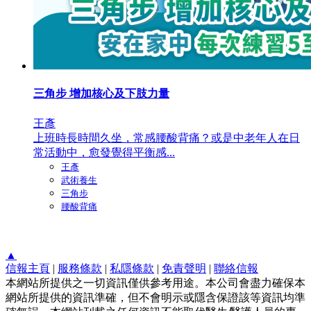
三角步 增加核心及下肢力量
王彥
上班時長時間久坐，常感腰酸背痛？或是中老年人在日
常活動中，愈發覺得平衡感...
王彥
武術養生
三角步
腰酸背痛
▲
信報主頁
|
服務條款
|
私隱條款
|
免責聲明
|
聯絡信報
本網站所提供之一切資訊僅供參考用途。本公司會盡力確保本
網站所提供的資訊準確，但不會明示或隱含保證該等資訊均準