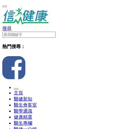
搜尋
熱門搜尋：
主頁
醫健新知
醫生會客室
醫學通識
健康精選
醫生專欄