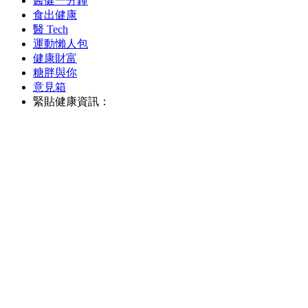
醫健一分鐘
食出健康
醫 Tech
運動懶人包
健康財富
糖胖與你
意見箱
緊貼健康資訊：