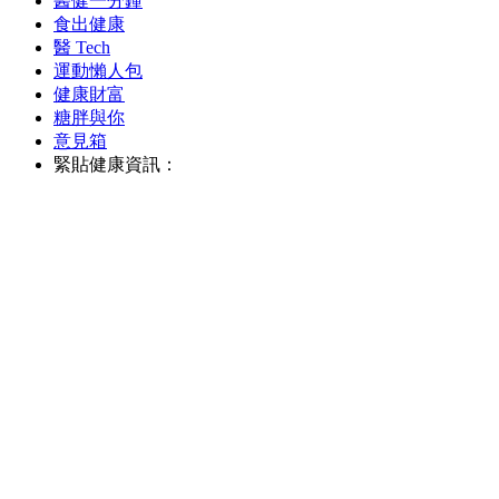
醫健一分鐘
食出健康
醫 Tech
運動懶人包
健康財富
糖胖與你
意見箱
緊貼健康資訊：