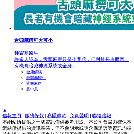
舌頭麻痹可大可小
鍾耀基醫生
許多人認為，舌頭麻痹只是小問題，但對於長者而言，
有機會暗藏神經系統或全身...
健康解碼
鍾耀基醫生
舌頭麻痹
腦中風
▲
信報主頁
|
服務條款
|
私隱條款
|
免責聲明
|
聯絡信報
本網站所提供之一切資訊僅供參考用途。本公司會盡力確保本
網站所提供的資訊準確，但不會明示或隱含保證該等資訊均準