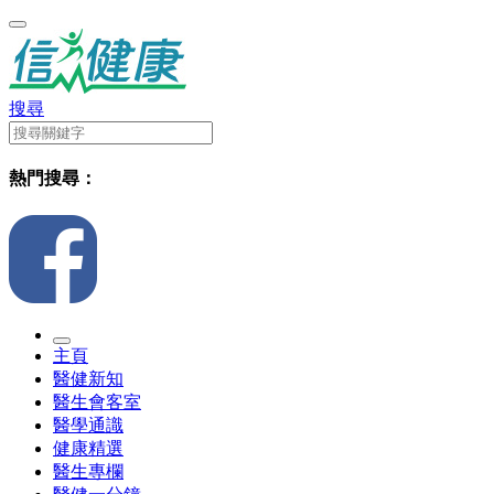
搜尋
熱門搜尋：
主頁
醫健新知
醫生會客室
醫學通識
健康精選
醫生專欄