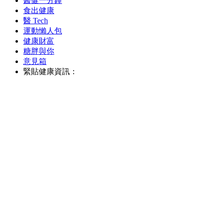
醫健一分鐘
食出健康
醫 Tech
運動懶人包
健康財富
糖胖與你
意見箱
緊貼健康資訊：