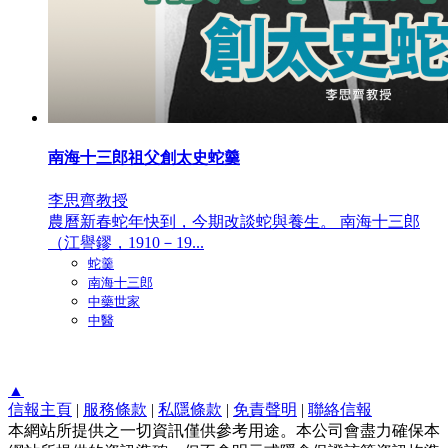
南海十三郎祖父創太史蛇羹
李思齊教授
農曆新春蛇年快到，今期改談蛇與養生。 南海十三郎
（江譽鏐，1910－19...
蛇羹
南海十三郎
中藥世家
中醫
▲
信報主頁
|
服務條款
|
私隱條款
|
免責聲明
|
聯絡信報
本網站所提供之一切資訊僅供參考用途。本公司會盡力確保本