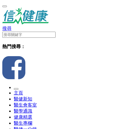
搜尋
熱門搜尋：
主頁
醫健新知
醫生會客室
醫學通識
健康精選
醫生專欄