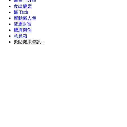
醫健一分鐘
食出健康
醫 Tech
運動懶人包
健康財富
糖胖與你
意見箱
緊貼健康資訊：