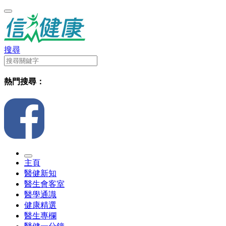
搜尋
熱門搜尋：
主頁
醫健新知
醫生會客室
醫學通識
健康精選
醫生專欄