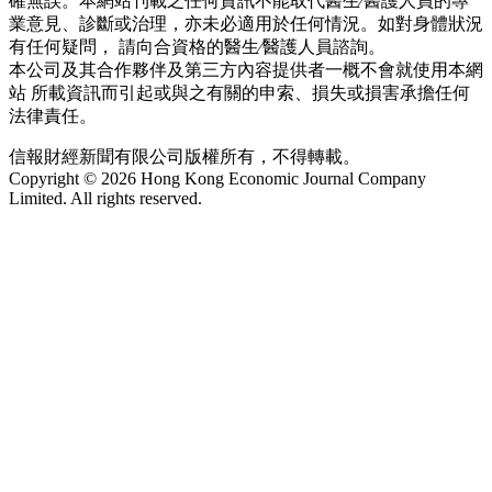
確無誤。本網站刊載之任何資訊不能取代醫生∕醫護人員的專
業意見、診斷或治理，亦未必適用於任何情況。如對身體狀況
有任何疑問， 請向合資格的醫生∕醫護人員諮詢。
本公司及其合作夥伴及第三方內容提供者一概不會就使用本網
站 所載資訊而引起或與之有關的申索、損失或損害承擔任何
法律責任。
信報財經新聞有限公司版權所有，不得轉載。
Copyright © 2026 Hong Kong Economic Journal Company
Limited. All rights reserved.