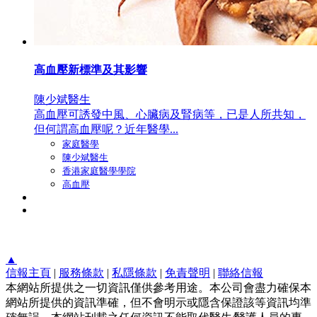
高血壓新標準及其影響
陳少斌醫生
高血壓可誘發中風、心臟病及腎病等，已是人所共知，
但何謂高血壓呢？近年醫學...
家庭醫學
陳少斌醫生
香港家庭醫學學院
高血壓
▲
信報主頁
|
服務條款
|
私隱條款
|
免責聲明
|
聯絡信報
本網站所提供之一切資訊僅供參考用途。本公司會盡力確保本
網站所提供的資訊準確，但不會明示或隱含保證該等資訊均準