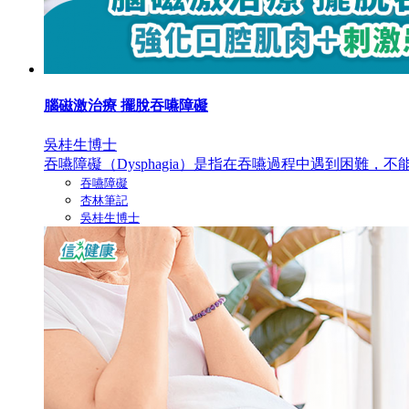
腦磁激治療 擺脫吞嚥障礙
吳桂生博士
吞嚥障礙（Dysphagia）是指在吞嚥過程中遇到困難，不能
吞嚥障礙
杏林筆記
吳桂生博士