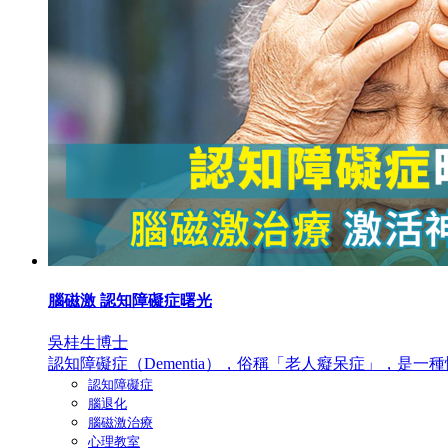
腦磁激 認知障礙症曙光
吳桂生博士
認知障礙症（Dementia），俗稱「老人癡呆症」，是一種
認知障礙症
腦退化
腦磁激治療
心理教室