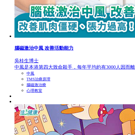
腦磁激治中風 改善活動能力
吳桂生博士
中風是本港第四大致命殺手，每年平均約有3000人因而離世
中風
TMS治療原理
腦磁激治療
心理教室