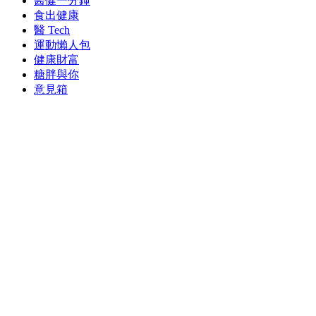
醫健一分鐘
食出健康
醫 Tech
運動懶人包
健康財富
糖胖與你
意見箱