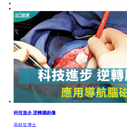
科技進步 逆轉腦創傷
吳桂生博士