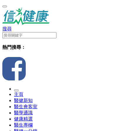
搜尋
熱門搜尋：
主頁
醫健新知
醫生會客室
醫學通識
健康精選
醫生專欄