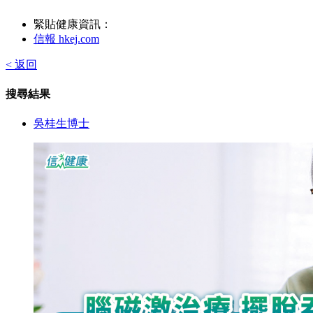
緊貼健康資訊：
信報 hkej.com
< 返回
搜尋結果
吳桂生博士