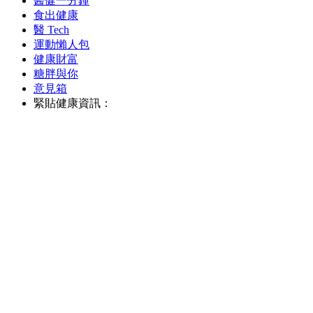
醫健一分鐘
食出健康
醫 Tech
運動懶人包
健康財富
糖胖與你
意見箱
緊貼健康資訊：