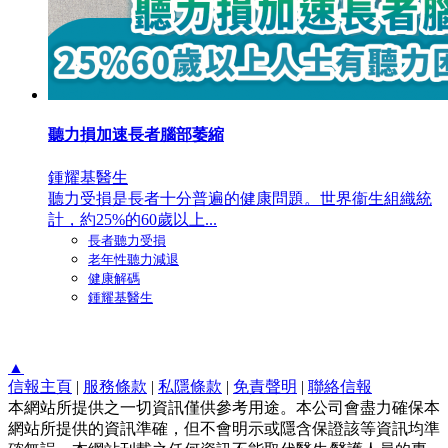
聽力損加速長者腦部萎縮
鍾耀基醫生
聽力受損是長者十分普遍的健康問題。世界衞生組織統
計，約25%的60歲以上...
長者聽力受損
老年性聽力減退
健康解碼
鍾耀基醫生
▲
信報主頁
|
服務條款
|
私隱條款
|
免責聲明
|
聯絡信報
本網站所提供之一切資訊僅供參考用途。本公司會盡力確保本
網站所提供的資訊準確，但不會明示或隱含保證該等資訊均準