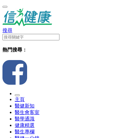
搜尋
熱門搜尋：
主頁
醫健新知
醫生會客室
醫學通識
健康精選
醫生專欄