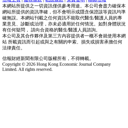
本網站所提供之一切資訊僅供參考用途。本公司會盡力確保本
網站所提供的資訊準確，但不會明示或隱含保證該等資訊均準
確無誤。本網站刊載之任何資訊不能取代醫生∕醫護人員的專
業意見、診斷或治理，亦未必適用於任何情況。如對身體狀況
有任何疑問， 請向合資格的醫生∕醫護人員諮詢。
本公司及其合作夥伴及第三方內容提供者一概不會就使用本網
站 所載資訊而引起或與之有關的申索、損失或損害承擔任何
法律責任。
信報財經新聞有限公司版權所有，不得轉載。
Copyright © 2026 Hong Kong Economic Journal Company
Limited. All rights reserved.