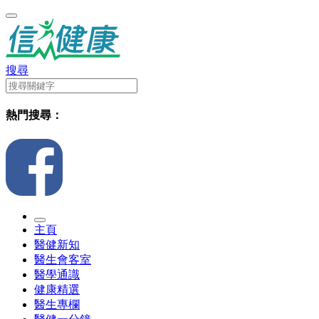
搜尋
熱門搜尋：
主頁
醫健新知
醫生會客室
醫學通識
健康精選
醫生專欄