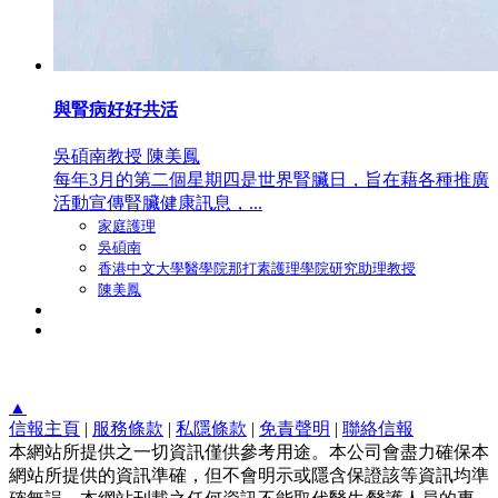
與腎病好好共活
吳碩南教授 陳美鳳
每年3月的第二個星期四是世界腎臟日，旨在藉各種推廣
活動宣傳腎臟健康訊息，...
家庭護理
吳碩南
香港中文大學醫學院那打素護理學院研究助理教授
陳美鳳
▲
信報主頁
|
服務條款
|
私隱條款
|
免責聲明
|
聯絡信報
本網站所提供之一切資訊僅供參考用途。本公司會盡力確保本
網站所提供的資訊準確，但不會明示或隱含保證該等資訊均準