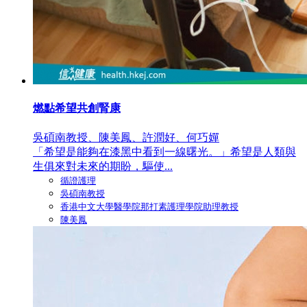
燃點希望共創腎康
吳碩南教授、陳美鳳、許潤好、何巧嬋
「希望是能夠在漆黑中看到一線曙光。」希望是人類與
生俱來對未來的期盼，驅使...
循證護理
吳碩南教授
香港中文大學醫學院那打素護理學院助理教授
陳美鳳