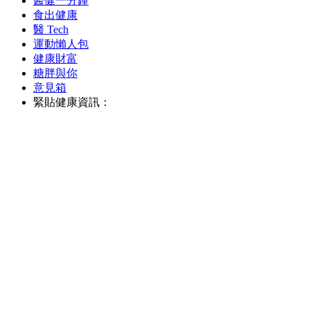
醫健一分鐘
食出健康
醫 Tech
運動懶人包
健康財富
糖胖與你
意見箱
緊貼健康資訊：