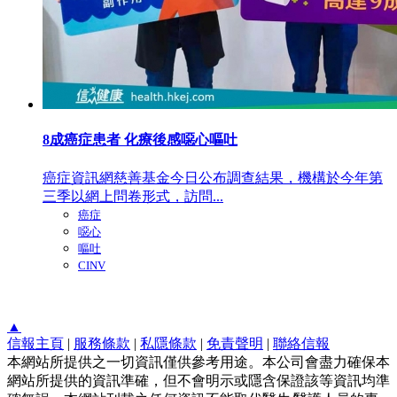
8成癌症患者 化療後感噁心嘔吐
癌症資訊網慈善基金今日公布調查結果，機構於今年第
三季以網上問卷形式，訪問...
癌症
噁心
嘔吐
CINV
▲
信報主頁
|
服務條款
|
私隱條款
|
免責聲明
|
聯絡信報
本網站所提供之一切資訊僅供參考用途。本公司會盡力確保本
網站所提供的資訊準確，但不會明示或隱含保證該等資訊均準