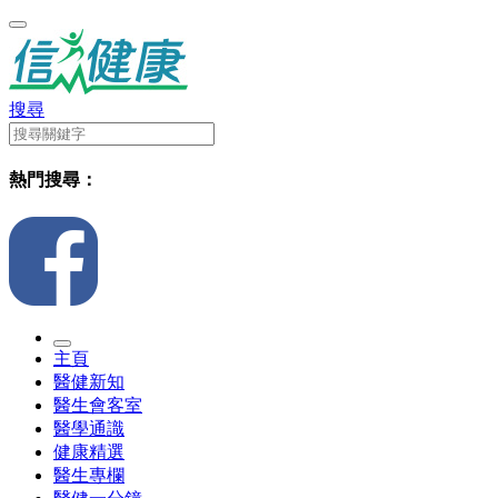
搜尋
熱門搜尋：
主頁
醫健新知
醫生會客室
醫學通識
健康精選
醫生專欄