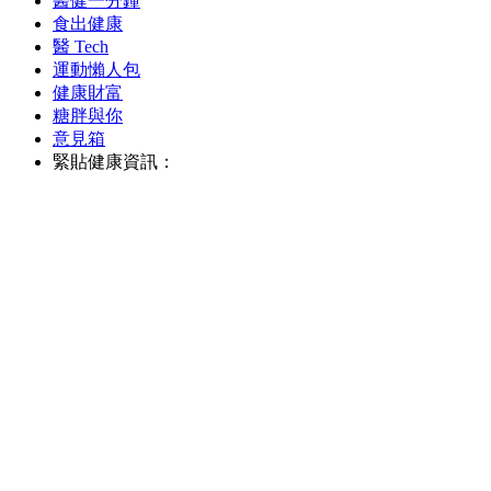
醫健一分鐘
食出健康
醫 Tech
運動懶人包
健康財富
糖胖與你
意見箱
緊貼健康資訊：