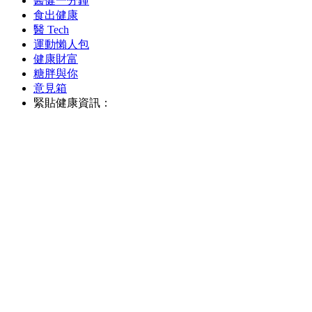
醫健一分鐘
食出健康
醫 Tech
運動懶人包
健康財富
糖胖與你
意見箱
緊貼健康資訊：