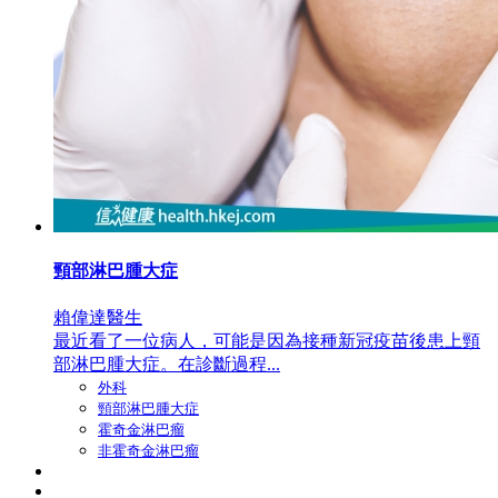
頸部淋巴腫大症
賴偉達醫生
最近看了一位病人，可能是因為接種新冠疫苗後患上頸
部淋巴腫大症。在診斷過程...
外科
頸部淋巴腫大症
霍奇金淋巴瘤
非霍奇金淋巴瘤