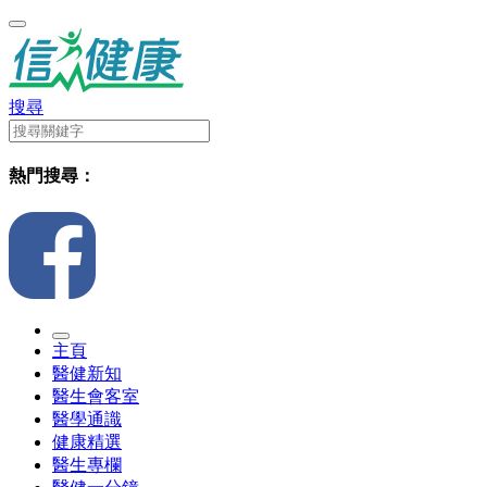
搜尋
熱門搜尋：
主頁
醫健新知
醫生會客室
醫學通識
健康精選
醫生專欄