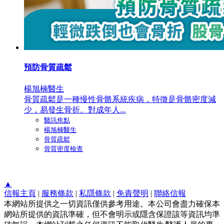
預防骨質疏鬆
楊旭楠醫生
骨質疏鬆是一種慢性骨骼系統疾病，特徵是骨骼密度減
少，易發生骨折。對成年人...
醫訊焦點
楊旭楠醫生
骨質疏鬆
骨質密度檢查
▲
信報主頁
|
服務條款
|
私隱條款
|
免責聲明
|
聯絡信報
本網站所提供之一切資訊僅供參考用途。本公司會盡力確保本
網站所提供的資訊準確，但不會明示或隱含保證該等資訊均準