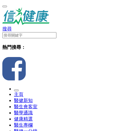
搜尋
熱門搜尋：
主頁
醫健新知
醫生會客室
醫學通識
健康精選
醫生專欄