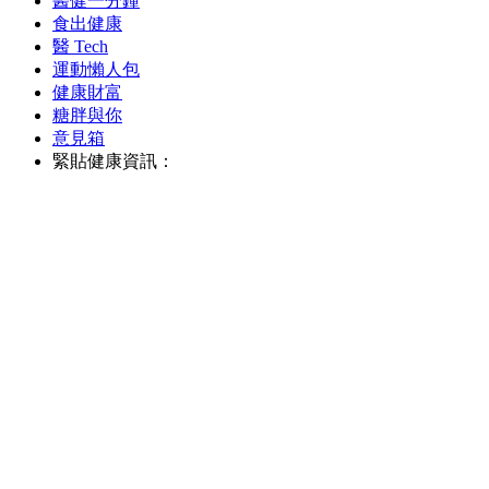
醫健一分鐘
食出健康
醫 Tech
運動懶人包
健康財富
糖胖與你
意見箱
緊貼健康資訊：