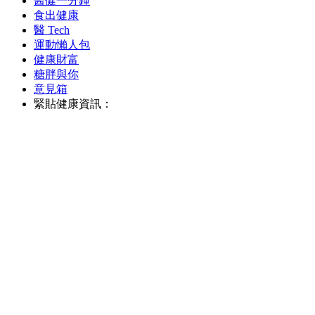
醫健一分鐘
食出健康
醫 Tech
運動懶人包
健康財富
糖胖與你
意見箱
緊貼健康資訊：