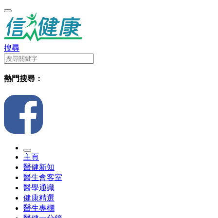
搜尋
熱門搜尋：
主頁
醫健新知
醫生會客室
醫學通識
健康精選
醫生專欄