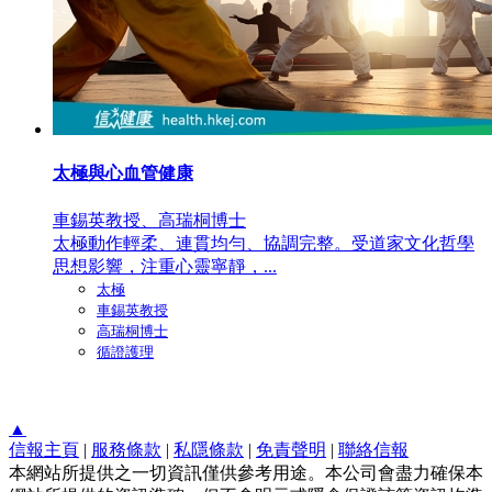
太極與心血管健康
車錫英教授、高瑞桐博士
太極動作輕柔、連貫均勻、協調完整。受道家文化哲學
思想影響，注重心靈寧靜，...
太極
車錫英教授
高瑞桐博士
循證護理
▲
信報主頁
|
服務條款
|
私隱條款
|
免責聲明
|
聯絡信報
本網站所提供之一切資訊僅供參考用途。本公司會盡力確保本