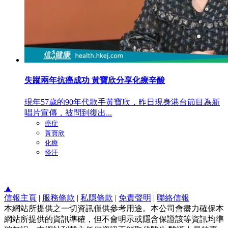
失蹤兩年抗癌成功 黃寶欣分享化療辛酸
現年57歲的90年代歌手黃寶欣，昨日現身港台節目為新
唱片宣傳，被問到復出...
癌症
黃寶欣
化療
怪汗
▲
信報主頁
|
服務條款
|
私隱條款
|
免責聲明
|
聯絡信報
本網站所提供之一切資訊僅供參考用途。本公司會盡力確保本
網站所提供的資訊準確，但不會明示或隱含保證該等資訊均準