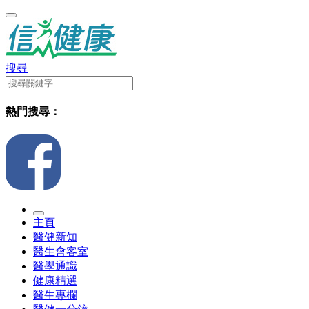
搜尋
熱門搜尋：
主頁
醫健新知
醫生會客室
醫學通識
健康精選
醫生專欄