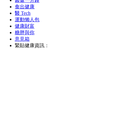
醫健一分鐘
食出健康
醫 Tech
運動懶人包
健康財富
糖胖與你
意見箱
緊貼健康資訊：