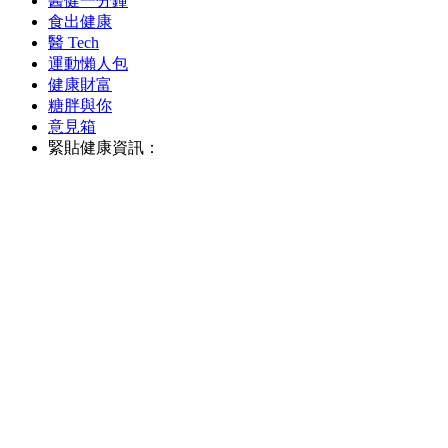
醫健一分鐘
食出健康
醫 Tech
運動懶人包
健康財富
糖胖與你
意見箱
緊貼健康資訊：