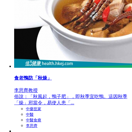
食老鴨防「秋燥」
李思齊教授
俗說：「秋風起，鴨子肥」，即秋季宜吃鴨。這因秋季
「燥」邪當令，易使人患「...
中藥世家
中醫
中醫食療
李思齊