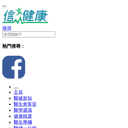
搜尋
熱門搜尋：
主頁
醫健新知
醫生會客室
醫學通識
健康精選
醫生專欄