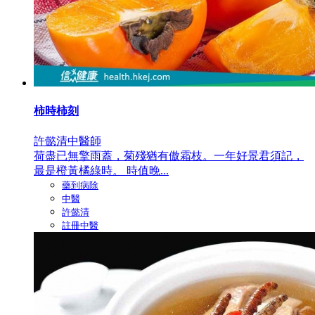
柿時柿刻
許懿清中醫師
荷盡已無擎雨蓋，菊殘猶有傲霜枝。一年好景君須記，
最是橙黃橘綠時。 時值晚...
藥到病除
中醫
許懿清
註冊中醫