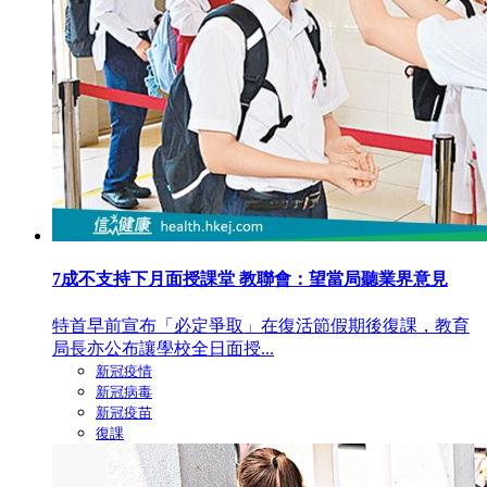
7成不支持下月面授課堂 教聯會：望當局聽業界意見
特首早前宣布「必定爭取」在復活節假期後復課，教育
局長亦公布讓學校全日面授...
新冠疫情
新冠病毒
新冠疫苗
復課