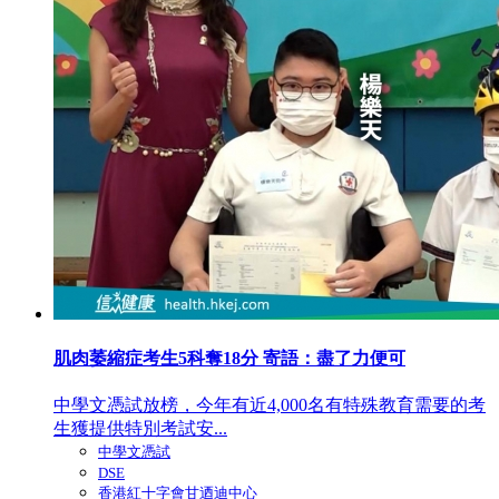
肌肉萎縮症考生5科奪18分 寄語：盡了力便可
中學文憑試放榜，今年有近4,000名有特殊教育需要的考
生獲提供特別考試安...
中學文憑試
DSE
香港紅十字會甘迺迪中心