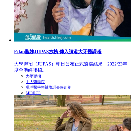
Edan胞妹JUPAS放榜 傳入讀港大牙醫課程
大學聯招（JUPAS）昨日公布正式遴選結果，2022/23年
度全港經聯招...
大學聯招
中大醫學院
環球醫學領袖培訓專修組別
MIRROR