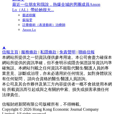
最近一位朋友和我說，熱爆全城的男團成員Anson
Lo（AL）帶給她很大...
藝述樹窿
蘇瑞雯
註冊藝術（表達藝術）治療師
Anson Lo
▲
信報主頁
|
服務條款
|
私隱條款
|
免責聲明
|
聯絡信報
本網站所提供之一切資訊僅供參考用途。本公司會盡力確保本
網站所提供的資訊準確，但不會明示或隱含保證該等資訊均準
確無誤。本網站刊載之任何資訊不能取代醫生∕醫護人員的專
業意見、診斷或治理，亦未必適用於任何情況。如對身體狀況
有任何疑問， 請向合資格的醫生∕醫護人員諮詢。
本公司及其合作夥伴及第三方內容提供者一概不會就使用本網
站 所載資訊而引起或與之有關的申索、損失或損害承擔任何
法律責任。
信報財經新聞有限公司版權所有，不得轉載。
Copyright © 2026 Hong Kong Economic Journal Company
Limited. All rights reserved.