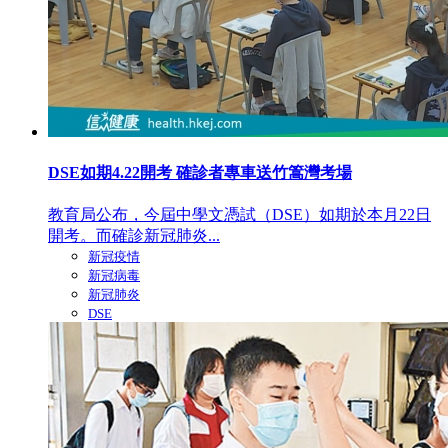
DSE如期4.22開考 確診者專車送竹篙灣考場
教育局公布，今屆中學文憑試（DSE）如期於本月22日
開考。而確診新冠肺炎...
新冠疫情
新冠病毒
新冠肺炎
DSE