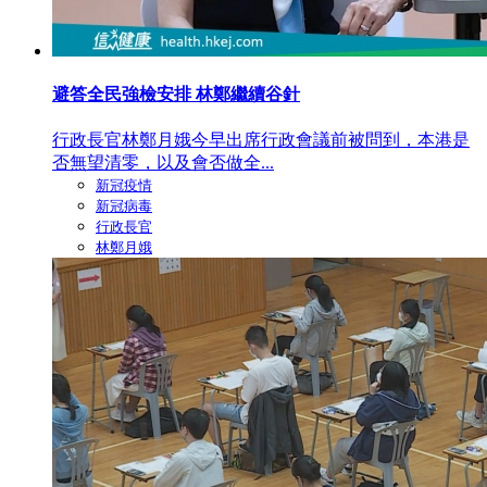
避答全民強檢安排 林鄭繼續谷針
行政長官林鄭月娥今早出席行政會議前被問到，本港是
否無望清零，以及會否做全...
新冠疫情
新冠病毒
行政長官
林鄭月娥