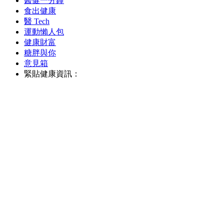
醫健一分鐘
食出健康
醫 Tech
運動懶人包
健康財富
糖胖與你
意見箱
緊貼健康資訊：