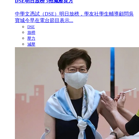
DSE明日放榜 5招減壓良方
中學文憑試（DSE）明日放榜，學友社學生輔導顧問吳
寶城今早在電台節目表示...
DSE
放榜
壓力
減壓