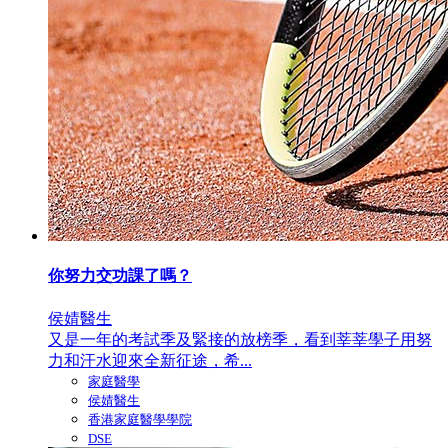
你努力交功課了嗎？
侯婧醫生
又是一年的考試季及緊接的放榜季，看到莘莘學子用努
力和汗水迎來全新征途，希...
家庭醫學
侯婧醫生
香港家庭醫學學院
DSE