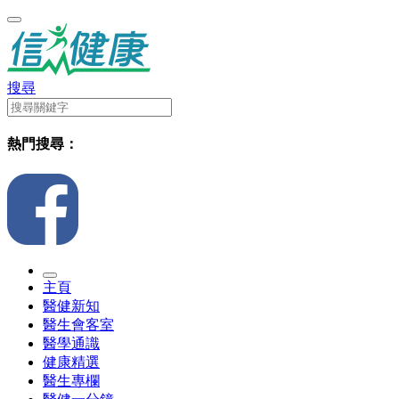
搜尋
熱門搜尋：
主頁
醫健新知
醫生會客室
醫學通識
健康精選
醫生專欄