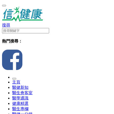
搜尋
熱門搜尋：
主頁
醫健新知
醫生會客室
醫學通識
健康精選
醫生專欄