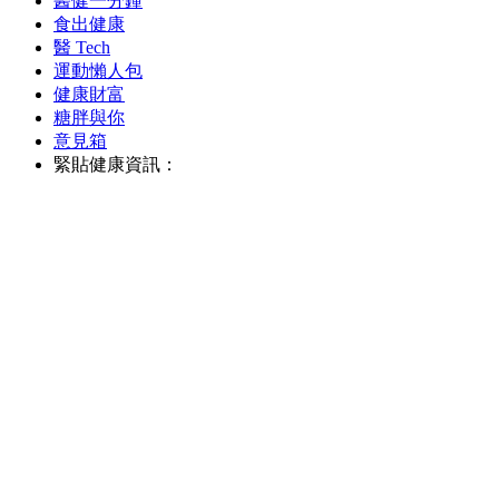
醫健一分鐘
食出健康
醫 Tech
運動懶人包
健康財富
糖胖與你
意見箱
緊貼健康資訊：