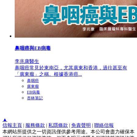
鼻咽癌與EB病毒
李兆康醫生
鼻咽癌常見於東南亞，尤其廣東和香港，過往甚至有
「廣東瘤」之稱。根據香港癌...
鼻咽癌
廣東瘤
EB病毒
杏林筆記
▲
信報主頁
|
服務條款
|
私隱條款
|
免責聲明
|
聯絡信報
本網站所提供之一切資訊僅供參考用途。本公司會盡力確保本