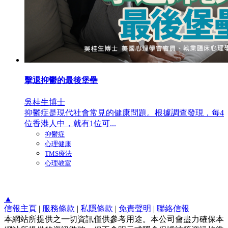
擊退抑鬱的最後堡壘
吳桂生博士
抑鬱症是現代社會常見的健康問題。根據調查發現，每4
位香港人中，就有1位可...
抑鬱症
心理健康
TMS療法
心理教室
▲
信報主頁
|
服務條款
|
私隱條款
|
免責聲明
|
聯絡信報
本網站所提供之一切資訊僅供參考用途。本公司會盡力確保本