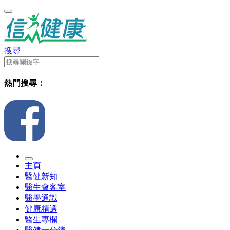
搜尋
熱門搜尋：
主頁
醫健新知
醫生會客室
醫學通識
健康精選
醫生專欄