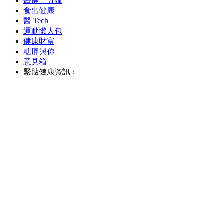
醫健一分鐘
食出健康
醫 Tech
運動懶人包
健康財富
糖胖與你
意見箱
緊貼健康資訊：