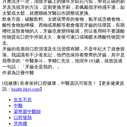
月應洗牙一次，清除牙齒上的陳年牙結石污垢，學習正確的刷
牙及洗假牙的方法，定期更換牙刷，若佩戴假牙時感不適，如
太緊或太鬆，就應聯絡牙醫以作調整或更換。
飲食方面，碳酸飲料、太硬或帶骨的食物，黏牙或含糖食物，
酸性食物如檸檬、西柚或果醋等都會傷害牙齒的琺瑯質，長期
嗜吃這類食物的人，牙齒也會變得敏感，所以食用時不要讓酸
性物質在口腔中停留太久，食後可漱口或喝暖水將酸性物質沖
走。
牙齒的長壽與口腔清潔及生活習慣有關，不是年紀大了就會脫
落。我認識有不少老友記，他們也保持着整齊的牙齒，其中是
我尊崇的「中醫泰斗」李輔仁先生，他現年103歲，就曾說過
一句話：「牙齒全是我的。」
作者為註冊中醫
[信健康] 長者保持口腔健康，中醫資訊可留意！【更多健康資
訊：
health.hkej.com
】
生生不息
中醫
梁寧茵中醫師
口腔發熱
牙肉腫