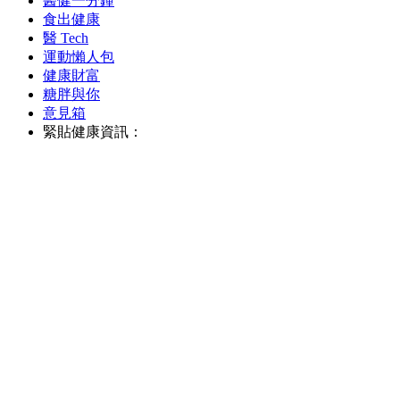
醫健一分鐘
食出健康
醫 Tech
運動懶人包
健康財富
糖胖與你
意見箱
緊貼健康資訊：