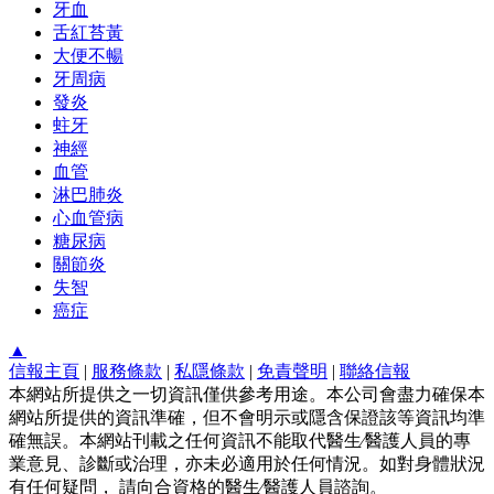
牙血
舌紅苔黃
大便不暢
牙周病
發炎
蛀牙
神經
血管
淋巴肺炎
心血管病
糖尿病
關節炎
失智
癌症
▲
信報主頁
|
服務條款
|
私隱條款
|
免責聲明
|
聯絡信報
本網站所提供之一切資訊僅供參考用途。本公司會盡力確保本
網站所提供的資訊準確，但不會明示或隱含保證該等資訊均準
確無誤。本網站刊載之任何資訊不能取代醫生∕醫護人員的專
業意見、診斷或治理，亦未必適用於任何情況。如對身體狀況
有任何疑問， 請向合資格的醫生∕醫護人員諮詢。