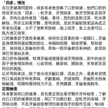
「四多」情況
在注意健康問題時，很多長者會忽略了口腔保健，他們口腔的
情況常出現「四多」：蛀牙多、牙周病多、無牙空隙多及假牙
多。牙肉出血時會當「熱氣」看待，想到的是飲涼茶、吃水果
解熱，而非立刻看牙醫，查明原因。至於牙齒鬆脫更認為是正
常老化現象，大不了便斬草除根，換上假牙，套上去便可以，
既方便又簡單。
口腔健康是守護長者健康、保持生活質素的第一道關口，牙齒
是身體用得最頻繁的部位，有輔助咀嚼、吸收營養、幫助發
音、保持個人形象的作用。而每一顆牙齒都含有神經、血管與
淋巴管連結全身。
當口腔布滿細菌、蛀壞牙齒或慢慢形成牙周病後，當中的炎症
因子便會增加肺炎、心血管病、糖尿病、關節炎、失智甚至是
癌症的風險。
以牙周病來說，除了會出現牙齦紅腫、流血之外，還會有習慣
性口臭或剔牙時有異味、牙齦萎縮、牙縫加闊、牙齒對冷熱食
物敏感、咀嚼時覺得咬力不足、牙周膿腫、牙齒會搖動等。
定期檢查
長者要保持口腔健康，首先要定期去看牙醫作牙科檢查，了解
自己口腔的健康狀況後，再訂下治療計劃，從蛀牙的填補、牙
周病治療、不良牙齒拔除整理到最後假牙的製作完成；每6個