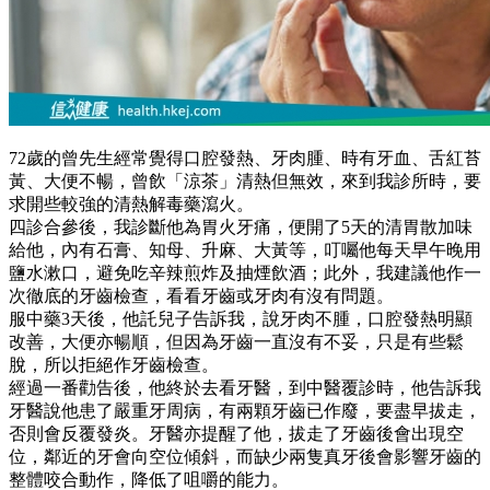
72歲的曾先生經常覺得口腔發熱、牙肉腫、時有牙血、舌紅苔
黃、大便不暢，曾飲「涼茶」清熱但無效，來到我診所時，要
求開些較強的清熱解毒藥瀉火。
四診合參後，我診斷他為胃火牙痛，便開了5天的清胃散加味
給他，內有石膏、知母、升麻、大黃等，叮囑他每天早午晚用
鹽水漱口，避免吃辛辣煎炸及抽煙飲酒；此外，我建議他作一
次徹底的牙齒檢查，看看牙齒或牙肉有沒有問題。
服中藥3天後，他託兒子告訴我，說牙肉不腫，口腔發熱明顯
改善，大便亦暢順，但因為牙齒一直沒有不妥，只是有些鬆
脫，所以拒絕作牙齒檢查。
經過一番勸告後，他終於去看牙醫，到中醫覆診時，他告訴我
牙醫說他患了嚴重牙周病，有兩顆牙齒已作廢，要盡早拔走，
否則會反覆發炎。牙醫亦提醒了他，拔走了牙齒後會出現空
位，鄰近的牙會向空位傾斜，而缺少兩隻真牙後會影響牙齒的
整體咬合動作，降低了咀嚼的能力。