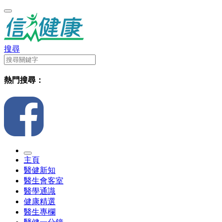
搜尋
熱門搜尋：
主頁
醫健新知
醫生會客室
醫學通識
健康精選
醫生專欄