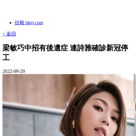
信報 hkej.com
< 返回
梁敏巧中招有後遺症 連詩雅確診新冠停
工
2022-09-29