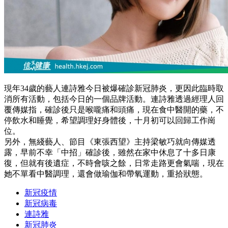
現年34歲的藝人連詩雅今日被爆確診新冠肺炎，更因此臨時取
消所有活動，包括今日的一個品牌活動。連詩雅透過經理人回
覆傳媒指，確診後只是喉嚨痛和頭痛，現在食中醫開的藥，不
停飲水和睡覺，希望調理好身體後，十月初可以回歸工作崗
位。
另外，無綫藝人、節目《東張西望》主持梁敏巧就向傳媒透
露，早前不幸「中招」確診後，雖然在家中休息了十多日康
復，但就有後遺症，不時會咳之餘，日常走路更會氣喘，現在
她不單看中醫調理，還會做瑜伽和帶氧運動，重拾狀態。
新冠疫情
新冠病毒
連詩雅
新冠肺炎