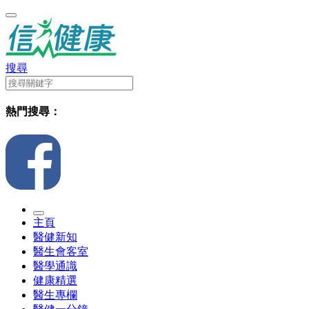
搜尋
熱門搜尋：
主頁
醫健新知
醫生會客室
醫學通識
健康精選
醫生專欄