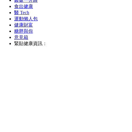
醫健一分鐘
食出健康
醫 Tech
運動懶人包
健康財富
糖胖與你
意見箱
緊貼健康資訊：