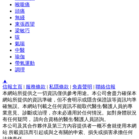
喉嚨痛
頭痛
無綫
東張西望
梁敏巧
咳
氣喘
中醫
瑜伽
帶氧運動
調理
▲
信報主頁
|
服務條款
|
私隱條款
|
免責聲明
|
聯絡信報
本網站所提供之一切資訊僅供參考用途。本公司會盡力確保本
網站所提供的資訊準確，但不會明示或隱含保證該等資訊均準
確無誤。本網站刊載之任何資訊不能取代醫生∕醫護人員的專
業意見、診斷或治理，亦未必適用於任何情況。如對身體狀況
有任何疑問， 請向合資格的醫生∕醫護人員諮詢。
本公司及其合作夥伴及第三方內容提供者一概不會就使用本網
站 所載資訊而引起或與之有關的申索、損失或損害承擔任何
法律責任。