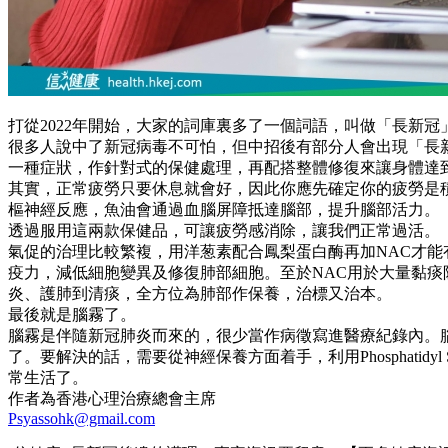
打從2022年開始，大家的詞庫裏多了一個詞語，叫做「長新冠
很多人說中了新冠病毒不可怕，但中招後有部分人會出現「長
一種症狀，作針對式的保健處理，再配搭整體修復來讓身體達
其實，正常疲勞只要休息就會好，因此你應先確定你的疲勞是
樞神經反應，魚油會通過血腦屏障抵達腦部，提升腦部活力。
透過服用這兩款保健品，可讓疲勞感消除，讓我們正常過活。
氣促的治理比較繁複，用洋葱素配合鳳梨蛋白酶再加NAC才
疫力，減低細胞變異及修復肺部細胞。至於NAC用於大量黏
炎、護肺到清痰，全方位為肺部作保養，治標又治本。
最後就是腦霧了。
腦霧是伴隨新冠肺炎而來的，很少當作病徵寫進醫療紀錄內。
了。要解決的話，需要從神經保養方面着手，利用Phosphatidyl 
常生活了。
作者為香港心理治療總會主席
Psyassohk@gmail.com