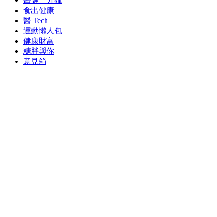
醫健一分鐘
食出健康
醫 Tech
運動懶人包
健康財富
糖胖與你
意見箱