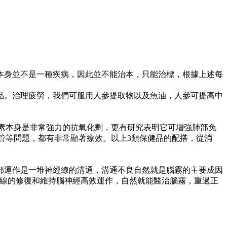
本身並不是一種疾病，因此並不能治本，只能治標，根據上述每
品。治理疲勞，我們可服用人參提取物以及魚油，人參可提高中
素本身是非常強力的抗氧化劑，更有研究表明它可增強肺部免
管等問題，都有非常顯著療效。以上3類保健品的配搭，從消
部運作是一堆神經線的溝通，溝通不良自然就是腦霧的主要成因
，可有效促進神經線的修復和維持腦神經高效運作，自然就能醫治腦霧，重過正