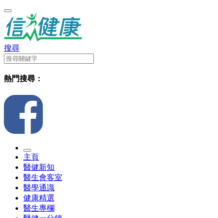
搜尋
熱門搜尋：
主頁
醫健新知
醫生會客室
醫學通識
健康精選
醫生專欄