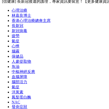
[信健康] 長新冠後遺的護理，專家資訊要留意！【更多健康資
心理治療
林嘉良博士
香港心理治療總會主席
長新冠
新冠病毒
疲勞
氣促
心悸
腦霧
保健品
人參提取物
魚油
中樞神經反應
血腦屏障
腦部活力
氣促
洋葱素
鳳梨蛋白酶
NAC
發炎症狀