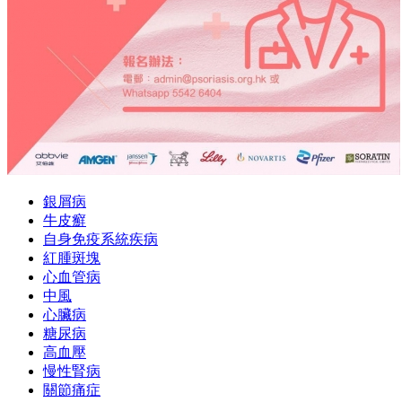
銀屑病
牛皮癬
自身免疫系統疾病
紅腫斑塊
心血管病
中風
心臟病
糖尿病
高血壓
慢性腎病
關節痛症