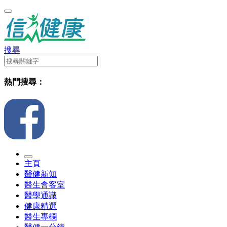
搜尋
熱門搜尋：
主頁
醫健新知
醫生會客室
醫學通識
健康精選
醫生專欄