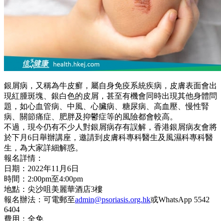
銀屑病，又稱為牛皮癬，屬自身免疫系統疾病，皮膚表面會出
現紅腫斑塊、銀白色的皮屑，甚至有機會同時出現其他身體問
題，如心血管病、中風、心臟病、糖尿病、高血壓、慢性腎
病、關節痛症、肥胖及抑鬱症等的風險都會較高。
不過，現今仍有不少人對銀屑病存有誤解，香港銀屑病友會將
於下月6日舉辦講座，邀請到皮膚科專科醫生及風濕科專科醫
生，為大家詳細解惑。
報名詳情：
日期：2022年11月6日
時間：2:00pm至4:00pm
地點：尖沙咀美麗華酒店3樓
報名辦法：可電郵至
admin@psoriasis.org.hk
或WhatsApp 5542
6404
費用：全免