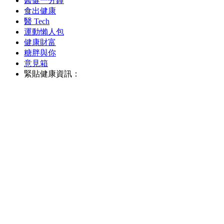
醫健一分鐘
食出健康
醫 Tech
運動懶人包
健康財富
糖胖與你
意見箱
緊貼健康資訊：