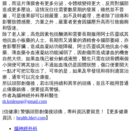
膜，而這片薄膜會有更多分泌，令體積變得更大，反而對腦部
造成更多壓迫。這情況往往需要數星期的發展，雖然並不普
遍，可是後果卻可以很嚴重，如不及時處理，患者除了頭痛和
影響肢體感覺、力量之外，嚴重者更會因腦壓升高而引致癲癎
和昏迷。
除了老人家，高危因素包括酗酒和需要長期服用阿士匹靈或其
他抗血小板藥的人士。長期而又過量的酒精會令腦部萎縮，亦
會影響肝臟，造成血凝結功能障礙。阿士匹靈或其他抗血小板
藥、薄血藥令血液凝結功能減弱了，因創傷而造成滲血的機會
自然大些。如果血塊已被分解成液態，醫生只需在頭骨鑽兩個
小洞便可將其放出；不過如血塊仍是固體狀態，傷口便要開大
一點才可把它取出了。可幸的是，如果及早發現和得到適當治
療，通常可以完全康復。
所以頭部創傷後，若出現持續和異常的頭痛，並且不能用普通
止痛藥鎮痛，便要提高警惕。
作者為腦神經外科專科醫生
dr.kmleung@gmail.com
[信健康] 警惕頭部創傷後頭痛，專科資訊要留意！【更多健康
資訊：
health.hkej.com
】
腦神經外科