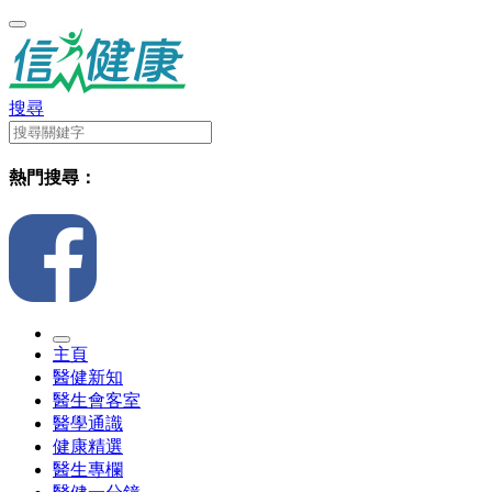
搜尋
熱門搜尋：
主頁
醫健新知
醫生會客室
醫學通識
健康精選
醫生專欄