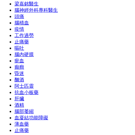
梁嘉銘醫生
腦神經外科專科醫生
頭痛
腦積血
疫情
工作過勞
止痛藥
嘔吐
腦內硬膜
瘀血
癲癎
昏迷
酗酒
阿士匹靈
抗血小板藥
肝臟
酒精
腦部萎縮
血凝結功能障礙
薄血藥
止痛藥