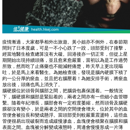
疫情漸過，大家都爭相外出旅遊。黃小姐亦不例外，在春節期
間到了日本度歲，可是一不小心跌了一跤，頭部受到了撞擊，
經當地醫生檢查總算沒有大礙。回港後亦一切正常，但從上星
期開始出現持續頭痛，並且愈來愈嚴重，當初以為是工作過勞
所致，然而吃了止痛藥也不能減輕痛楚，昨天早上更出現嘔
吐，於是馬上來看醫生。為她檢查後，發現是腦內硬膜下積了
約一公分厚的瘀血，並且把右腦壓着！為她安排手術，將瘀血
放出後，頭痛也馬上消失了。
腦硬膜位於頭骨與腦部之間，把腦袋包裹保護着。一般情況
下，腦硬膜和腦部是緊貼着的，兩者之間亦有一些細小血管聯
繫。隨着年紀增長，腦部會有一定程度萎縮，然而頭骨及腦硬
膜卻沒有變小，於是兩者之間的空間便會增大，位於其中的血
管便會被拉長和變成懸浮。當頭部受到較嚴重震盪時，這些血
管便很易出現破裂而造成緩慢滲血，血塊便會積聚在腦膜和腦
表面之間。血塊被分解變成液態時，周邊會慢慢形成一片薄