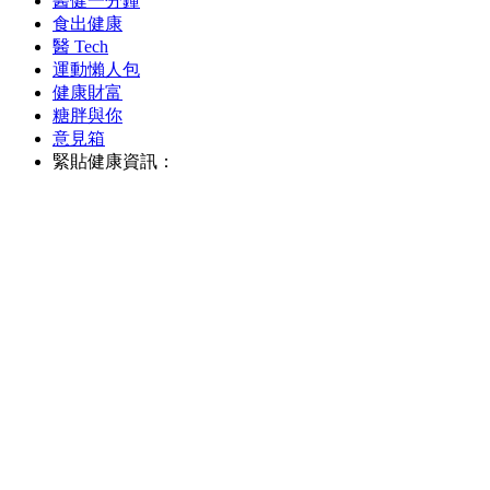
醫健一分鐘
食出健康
醫 Tech
運動懶人包
健康財富
糖胖與你
意見箱
緊貼健康資訊：