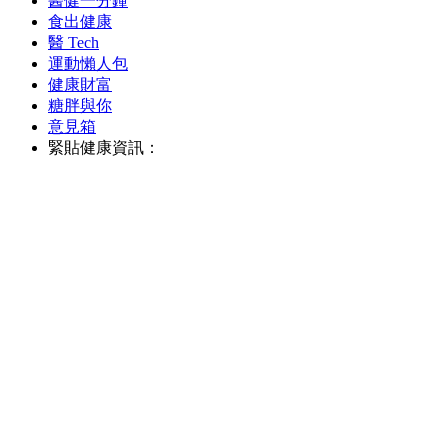
醫健一分鐘
食出健康
醫 Tech
運動懶人包
健康財富
糖胖與你
意見箱
緊貼健康資訊：