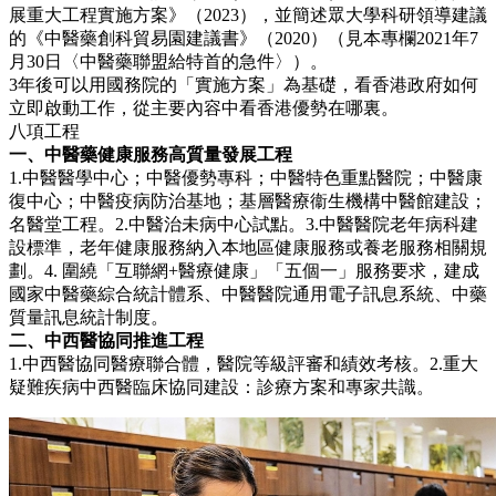
展重大工程實施方案》（2023），並簡述眾大學科研領導建議
的《中醫藥創科貿易園建議書》（2020）（見本專欄2021年7
月30日〈中醫藥聯盟給特首的急件〉）。
3年後可以用國務院的「實施方案」為基礎，看香港政府如何
立即啟動工作，從主要內容中看香港優勢在哪裏。
八項工程
一、中醫藥健康服務高質量發展工程
1.中醫醫學中心；中醫優勢專科；中醫特色重點醫院；中醫康
復中心；中醫疫病防治基地；基層醫療衞生機構中醫館建設；
名醫堂工程。2.中醫治未病中心試點。3.中醫醫院老年病科建
設標準，老年健康服務納入本地區健康服務或養老服務相關規
劃。4. 圍繞「互聯網+醫療健康」「五個一」服務要求，建成
國家中醫藥綜合統計體系、中醫醫院通用電子訊息系統、中藥
質量訊息統計制度。
二、中西醫協同推進工程
1.中西醫協同醫療聯合體，醫院等級評審和績效考核。2.重大
疑難疾病中西醫臨床協同建設：診療方案和專家共識。