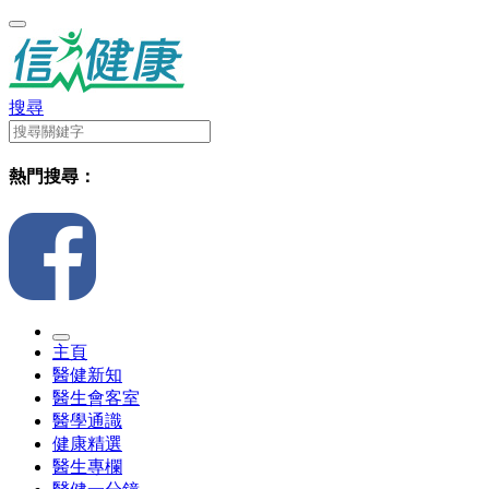
搜尋
熱門搜尋：
主頁
醫健新知
醫生會客室
醫學通識
健康精選
醫生專欄