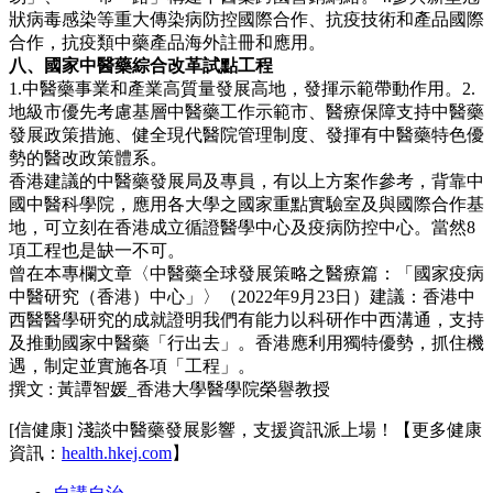
狀病毒感染等重大傳染病防控國際合作、抗疫技術和產品國際
合作，抗疫類中藥產品海外註冊和應用。
八、國家中醫藥綜合改革試點工程
1.中醫藥事業和產業高質量發展高地，發揮示範帶動作用。2.
地級市優先考慮基層中醫藥工作示範市、醫療保障支持中醫藥
發展政策措施、健全現代醫院管理制度、發揮有中醫藥特色優
勢的醫改政策體系。
香港建議的中醫藥發展局及專員，有以上方案作參考，背靠中
國中醫科學院，應用各大學之國家重點實驗室及與國際合作基
地，可立刻在香港成立循證醫學中心及疫病防控中心。當然8
項工程也是缺一不可。
曾在本專欄文章〈中醫藥全球發展策略之醫療篇：「國家疫病
中醫研究（香港）中心」〉（2022年9月23日）建議：香港中
西醫醫學研究的成就證明我們有能力以科研作中西溝通，支持
及推動國家中醫藥「行出去」。香港應利用獨特優勢，抓住機
遇，制定並實施各項「工程」。
撰文 : 黃譚智媛_香港大學醫學院榮譽教授
[信健康] 淺談中醫藥發展影響，支援資訊派上場！【更多健康
資訊：
health.hkej.com
】