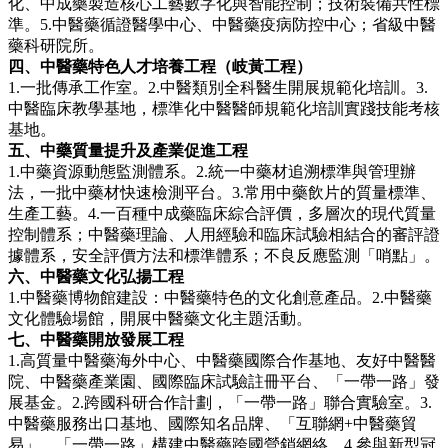
化、中成藥製造核心工藝數字化與智能控制；技術裝備共性標
準。5.中醫藥循證醫學中心、中醫藥疫病防控中心；省級中醫
藥科研院所。
四、中醫藥特色人才培養工程（岐黃工程）
1.一批傳承工作室。2.中醫類別全科醫生開展規範化培訓。3.
中醫臨床教學基地，標準化中醫醫師規範化培訓實踐技能考核
基地。
五、中藥質量提升及產業促進工程
1.中藥資源動態監測體系。2.統一中藥材追溯標準與管理辦
法，一批中藥材快速檢測平台。3.常用中藥飲片的質量標準、
生產工藝。4.一百種中成藥臨床綜合評價，多層次的現代質量
控制體系；中醫藥理論、人用經驗和臨床試驗相結合的審評證
據體系，安全評價方法和標準體系；不良反應監測「哨點」。
六、中醫藥文化弘揚工程
1.中醫藥博物館建設：中醫藥特色的文化創意產品。2.中醫藥
文化體驗場館，開展中醫藥文化主題活動。
七、中醫藥開放發展工程
1.高質量中醫藥海外中心、中醫藥國際合作基地、友好中醫醫
院、中醫藥產業園、國際臨床試驗註冊平台、「一帶一路」發
展基金。2.跨國科研合作計劃，「一帶一路」聯合實驗室。3.
中醫藥服務出口基地、國際知名品牌、「互聯網+中醫藥貿
易」、「一帶一路」構建中醫藥跨國營銷網絡。4.參與新型冠