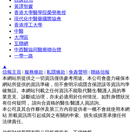
自講自治
黃譚智媛
香港大學醫學院榮譽教授
現代化中醫藥國際協會
香港理工大學
中醫
大灣區
互聯網
中西醫協同醫療聯合體
一帶一路
▲
信報主頁
|
服務條款
|
私隱條款
|
免責聲明
|
聯絡信報
本網站所提供之一切資訊僅供參考用途。本公司會盡力確保本
網站所提供的資訊準確，但不會明示或隱含保證該等資訊均準
確無誤。本網站刊載之任何資訊不能取代醫生∕醫護人員的專
業意見、診斷或治理，亦未必適用於任何情況。如對身體狀況
有任何疑問， 請向合資格的醫生∕醫護人員諮詢。
本公司及其合作夥伴及第三方內容提供者一概不會就使用本網
站 所載資訊而引起或與之有關的申索、損失或損害承擔任何
法律責任。