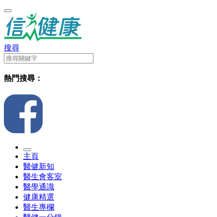
搜尋
熱門搜尋：
主頁
醫健新知
醫生會客室
醫學通識
健康精選
醫生專欄