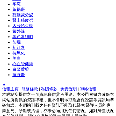
孕斑
黃褐斑
荷爾蒙分泌
腎上腺疲勞
內分泌失調
紫外線
黑色素細胞
防曬
茄紅素
抗氧化
美白
心血管健康
白藜蘆醇
抗衰老
▲
信報主頁
|
服務條款
|
私隱條款
|
免責聲明
|
聯絡信報
本網站所提供之一切資訊僅供參考用途。本公司會盡力確保本
網站所提供的資訊準確，但不會明示或隱含保證該等資訊均準
確無誤。本網站刊載之任何資訊不能取代醫生∕醫護人員的專
業意見、診斷或治理，亦未必適用於任何情況。如對身體狀況