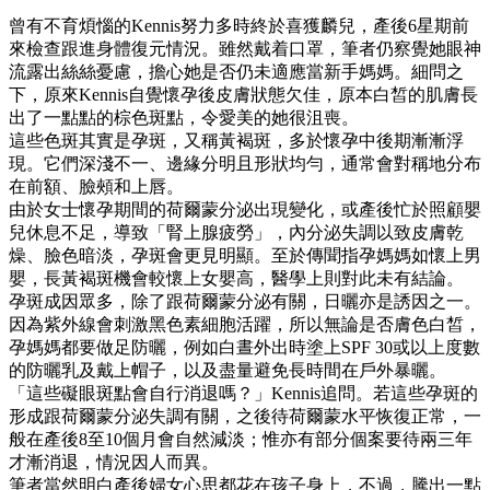
曾有不育煩惱的Kennis努力多時終於喜獲麟兒，產後6星期前
來檢查跟進身體復元情況。雖然戴着口罩，筆者仍察覺她眼神
流露出絲絲憂慮，擔心她是否仍未適應當新手媽媽。細問之
下，原來Kennis自覺懷孕後皮膚狀態欠佳，原本白皙的肌膚長
出了一點點的棕色斑點，令愛美的她很沮喪。
這些色斑其實是孕斑，又稱黃褐斑，多於懷孕中後期漸漸浮
現。它們深淺不一、邊緣分明且形狀均勻，通常會對稱地分布
在前額、臉頰和上唇。
由於女士懷孕期間的荷爾蒙分泌出現變化，或產後忙於照顧嬰
兒休息不足，導致「腎上腺疲勞」，內分泌失調以致皮膚乾
燥、臉色暗淡，孕斑會更見明顯。至於傳聞指孕媽媽如懷上男
嬰，長黃褐斑機會較懷上女嬰高，醫學上則對此未有結論。
孕斑成因眾多，除了跟荷爾蒙分泌有關，日曬亦是誘因之一。
因為紫外線會刺激黑色素細胞活躍，所以無論是否膚色白皙，
孕媽媽都要做足防曬，例如白晝外出時塗上SPF 30或以上度數
的防曬乳及戴上帽子，以及盡量避免長時間在戶外暴曬。
「這些礙眼斑點會自行消退嗎？」Kennis追問。若這些孕斑的
形成跟荷爾蒙分泌失調有關，之後待荷爾蒙水平恢復正常，一
般在產後8至10個月會自然減淡；惟亦有部分個案要待兩三年
才漸消退，情況因人而異。
筆者當然明白產後婦女心思都花在孩子身上，不過，騰出一點