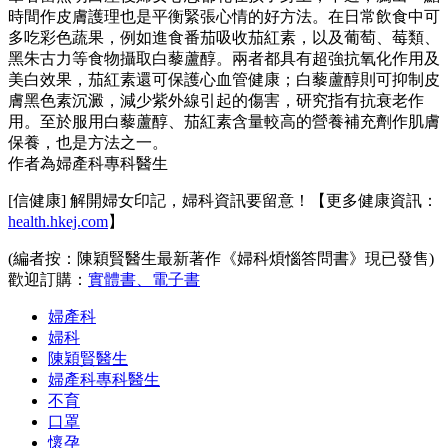
時間作皮膚護理也是平衡緊張心情的好方法。在日常飲食中可
多吃彩色蔬果，例如進食番茄吸收茄紅素，以及葡萄、莓類、
黑朱古力等食物攝取白藜蘆醇。兩者都具有超強抗氧化作用及
美白效果，茄紅素還可保護心血管健康；白藜蘆醇則可抑制皮
膚黑色素沉澱，減少紫外線引起的傷害，研究指有抗衰老作
用。至於服用白藜蘆醇、茄紅素含量較高的營養補充劑作肌膚
保養，也是方法之一。
作者為婦產科專科醫生
[信健康] 解開婦女印記，婦科資訊要留意！【更多健康資訊：
health.hkej.com
】
(編者按：陳穎賢醫生最新著作《婦科煩惱答問書》現已發售)
歡迎訂購：
實體書、電子書
婦產科
婦科
陳穎賢醫生
婦產科專科醫生
不育
口罩
懷孕