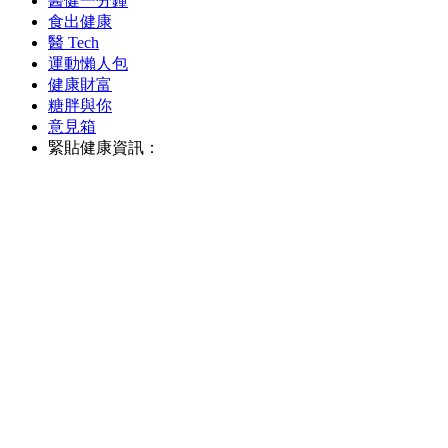
醫健一分鐘
食出健康
醫 Tech
運動懶人包
健康財富
糖胖與你
意見箱
緊貼健康資訊：