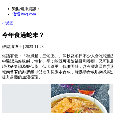
緊貼健康資訊：
信報 hkej.com
< 返回
今年食過蛇未？
許懿清博士
| 2023-11-23
俗語有云：「秋風起，三蛇肥」。深秋及冬日不少人會吃蛇羹
中醫認為蛇味鹹，性甘、平；蛇既可滋陰補腎和養顏，又可以
現代研究認為蛇低脂、低卡路里、低膽固醇，含有豐富蛋白質
蛇肉含有的麩胺酸可促進生長激素合成，能協助合成肌肉及減
提升身體的血液循環。