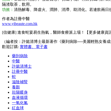
隔渣取茶，飲用。
功效：
清熱解毒、降虛火、潤肺、消滯、助消化。若連飲兩日
作者為註冊中醫
www.yibeaute.com.hk
[信健康] 進食蛇宴易生熱氣，醫師食療派上場！【更多健康資
（編者按：許懿清博士最新著作《藥到病除──美麗輕熟女養成
歡迎訂購:
實體書、電子書
藥到病除
中醫
許懿清博士
註冊中醫
蛇
滋陰補腎
養顏
壯陽暖身
血液循環
一氧化氮
紅血球