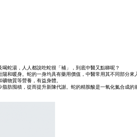
及喝蛇湯，人人都說吃蛇很「補」，到底中醫又點睇呢？
壯陽和暖身。蛇的一身均具有藥用價值，中醫常用其不同部分來
和礦物質等營養，有益身體。
少脂肪囤積，從而提升新陳代謝。蛇的精胺酸是一氧化氮合成的