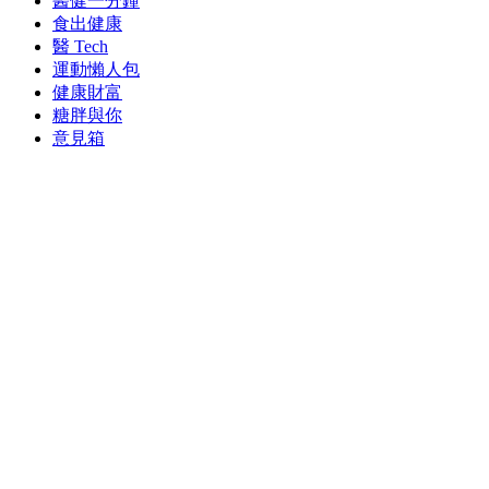
醫健一分鐘
食出健康
醫 Tech
運動懶人包
健康財富
糖胖與你
意見箱