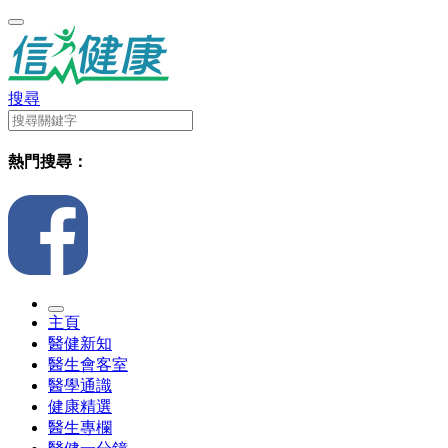
搜尋
熱門搜尋：
主頁
醫健新知
醫生會客室
醫學通識
健康精選
醫生專欄