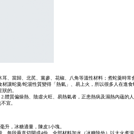
木耳、當歸、北芪、黨參、花椒、八角等溫性材料；煮蛇羹時常
食材讓蛇羹/蛇湯性質變得「熱氣」、易上火，所以很多人在進食
症狀的。
2.體質偏燥熱、陰虛火旺、易熱氣者，正患熱病及濕熱內蘊的人
也不宜。
。
0毫升，冰糖適量，陳皮1小塊。
段，每段垂直切開成4份。全部材料加水（冰糖除外）以大火煮滾