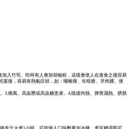
會加入竹筍、吃時有人會加胡椒粉，這樣會使人在進食之後容易
蛇宴後，容易有熱氣症狀，如：咽喉痛、生暗瘡、牙肉腫、便
。3.痛風、高血壓或高血糖患者。4.陰虛內熱、脾胃濕熱、膀胱
後改文火煮1小時，可按個人口味酌量加冰糖，煮至糖溶即可，