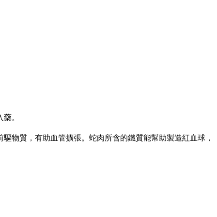
入藥。
前驅物質，有助血管擴張。蛇肉所含的鐵質能幫助製造紅血球，