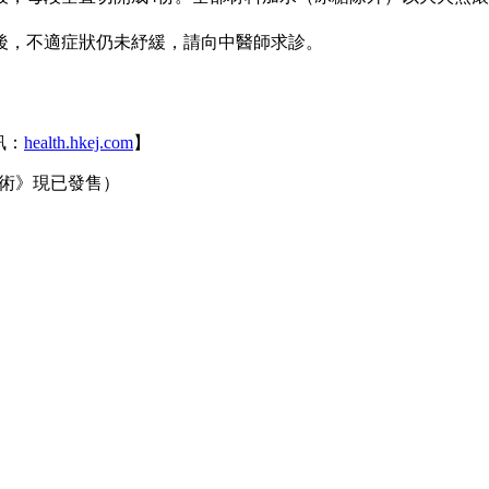
後，不適症狀仍未紓緩，請向中醫師求診。
訊：
health.hkej.com
】
術》現已發售）