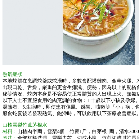
熱氣症狀
本地蛇舖在烹調蛇羹或蛇湯時，多數會配搭雞肉、金華火腿、
出現口乾、舌燥，嚴重的更會生痱滋、便秘，因為以上的配搭
秘等情況。蛇肉本身是不容易使正常體質的人出現上火、熱氣
以下人士不宜服食用蛇肉烹調的食物：1.十歲以下小孩及孕婦。
濕熱者。5.生病時，即使患有傷風、感冒、咳嗽等「小」病，
服食蛇宴後若發現熱氣、飽滯時，可以飲用以下茶療改善症狀
山楂雪梨竹蔗茅根水
材料：
山楂肉半両，雪梨4個，竹蔗1斤，白茅根1両，清水300
煮法：
全部材料洗淨。雪梨去芯、切成小塊。竹蔗切成吋許長