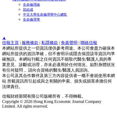
生命倫理線
區結成
中文大學生命倫理學中心總監
生命倫理學
▲
信報主頁
|
服務條款
|
私隱條款
|
免責聲明
|
聯絡信報
本網站所提供之一切資訊僅供參考用途。本公司會盡力確保本
網站所提供的資訊準確，但不會明示或隱含保證該等資訊均準
確無誤。本網站刊載之任何資訊不能取代醫生∕醫護人員的專
業意見、診斷或治理，亦未必適用於任何情況。如對身體狀況
有任何疑問， 請向合資格的醫生∕醫護人員諮詢。
本公司及其合作夥伴及第三方內容提供者一概不會就使用本網
站 所載資訊而引起或與之有關的申索、損失或損害承擔任何
法律責任。
信報財經新聞有限公司版權所有，不得轉載。
Copyright © 2026 Hong Kong Economic Journal Company
Limited. All rights reserved.