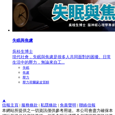
失眠與焦慮
吳桂生博士
現代社會，失眠與焦慮是很多人共同面對的困擾。日常
生活中的壓力，無論來自工...
失眠
焦慮
壓力
壓力荷爾蒙皮質醇
▲
信報主頁
|
服務條款
|
私隱條款
|
免責聲明
|
聯絡信報
本網站所提供之一切資訊僅供參考用途。本公司會盡力確保本