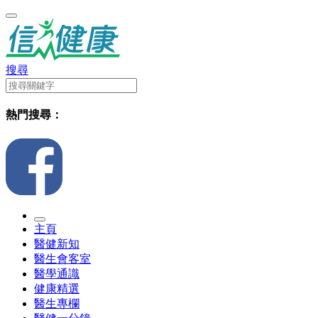
搜尋
熱門搜尋：
主頁
醫健新知
醫生會客室
醫學通識
健康精選
醫生專欄