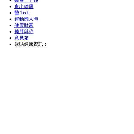
醫健一分鐘
食出健康
醫 Tech
運動懶人包
健康財富
糖胖與你
意見箱
緊貼健康資訊：