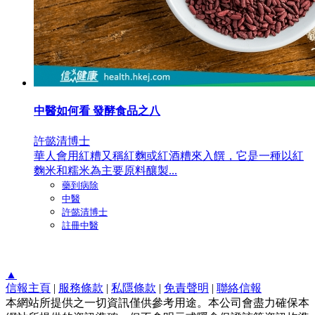
中醫如何看 發酵食品之八
許懿清博士
華人會用紅糟又稱紅麴或紅酒糟來入饌，它是一種以紅
麴米和糯米為主要原料釀製...
藥到病除
中醫
許懿清博士
註冊中醫
▲
信報主頁
|
服務條款
|
私隱條款
|
免責聲明
|
聯絡信報
本網站所提供之一切資訊僅供參考用途。本公司會盡力確保本