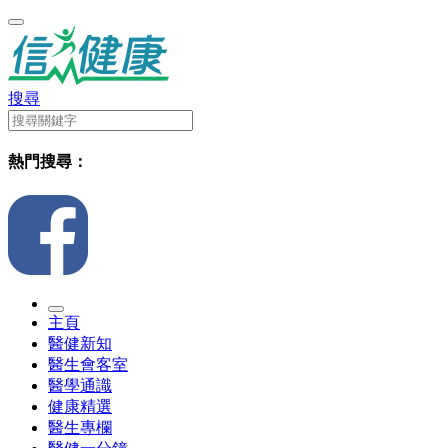
搜尋
熱門搜尋：
主頁
醫健新知
醫生會客室
醫學通識
健康精選
醫生專欄