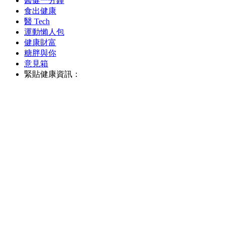
醫健一分鐘
食出健康
醫 Tech
運動懶人包
健康財富
糖胖與你
意見箱
緊貼健康資訊：