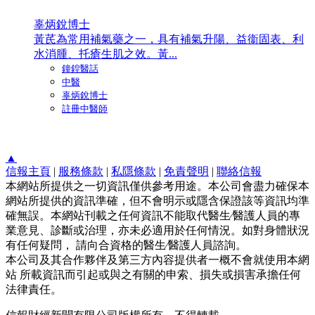
辜炳銳博士
黃芪為常用補氣藥之一，具有補氣升陽、益衞固表、利
水消腫、托瘡生肌之效。黃...
鐘鍠醫話
中醫
辜炳銳博士
註冊中醫師
▲
信報主頁
|
服務條款
|
私隱條款
|
免責聲明
|
聯絡信報
本網站所提供之一切資訊僅供參考用途。本公司會盡力確保本
網站所提供的資訊準確，但不會明示或隱含保證該等資訊均準
確無誤。本網站刊載之任何資訊不能取代醫生∕醫護人員的專
業意見、診斷或治理，亦未必適用於任何情況。如對身體狀況
有任何疑問， 請向合資格的醫生∕醫護人員諮詢。
本公司及其合作夥伴及第三方內容提供者一概不會就使用本網
站 所載資訊而引起或與之有關的申索、損失或損害承擔任何
法律責任。