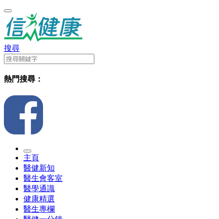
搜尋
熱門搜尋：
主頁
醫健新知
醫生會客室
醫學通識
健康精選
醫生專欄