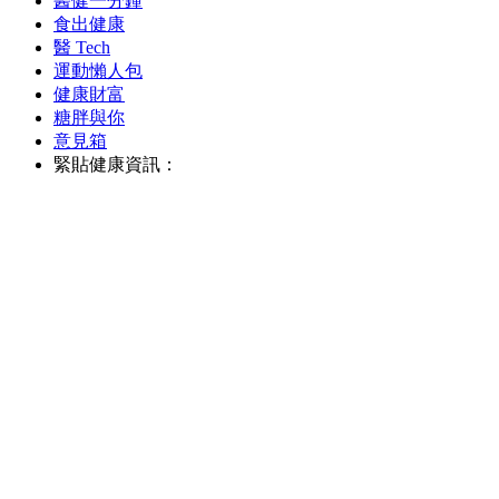
醫健一分鐘
食出健康
醫 Tech
運動懶人包
健康財富
糖胖與你
意見箱
緊貼健康資訊：