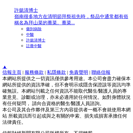
許懿清博士
嶺南很多地方在清明節拜祭祖先時，祭品中通常都有俗
稱名為拜山菜的蕎菜。蕎菜...
藥到病除
中醫
許懿清博士
註冊中醫
▲
信報主頁
|
服務條款
|
私隱條款
|
免責聲明
|
聯絡信報
本網站所提供之一切資訊僅供參考用途。本公司會盡力確保本
網站所提供的資訊準確，但不會明示或隱含保證該等資訊均準
確無誤。本網站刊載之任何資訊不能取代醫生∕醫護人員的專
業意見、診斷或治理，亦未必適用於任何情況。如對身體狀況
有任何疑問， 請向合資格的醫生∕醫護人員諮詢。
本公司及其合作夥伴及第三方內容提供者一概不會就使用本網
站 所載資訊而引起或與之有關的申索、損失或損害承擔任何
法律責任。