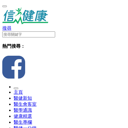
搜尋
熱門搜尋：
主頁
醫健新知
醫生會客室
醫學通識
健康精選
醫生專欄