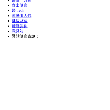
醫健一分鐘
食出健康
醫 Tech
運動懶人包
健康財富
糖胖與你
意見箱
緊貼健康資訊：