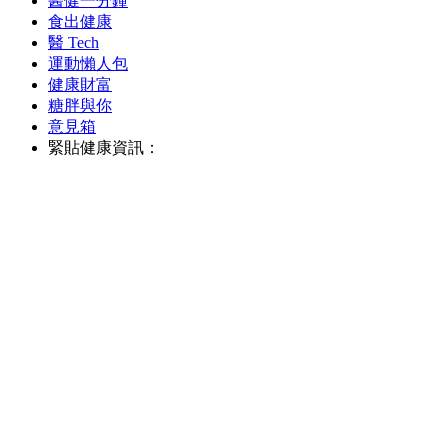
醫健一分鐘
食出健康
醫 Tech
運動懶人包
健康財富
糖胖與你
意見箱
緊貼健康資訊：