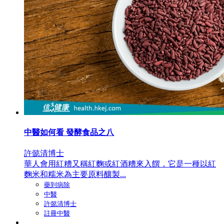
中醫如何看 發酵食品之八
許懿清博士
華人會用紅糟又稱紅麴或紅酒糟來入饌，它是一種以紅
麴米和糯米為主要原料釀製...
藥到病除
中醫
許懿清博士
註冊中醫