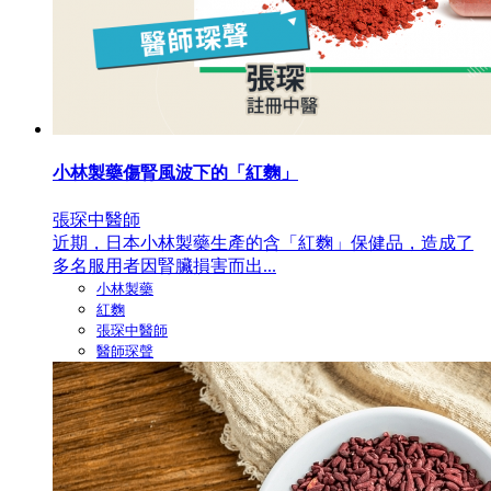
小林製藥傷腎風波下的「紅麴」
張琛中醫師
近期，日本小林製藥生產的含「紅麴」保健品，造成了
多名服用者因腎臟損害而出...
小林製藥
紅麴
張琛中醫師
醫師琛聲