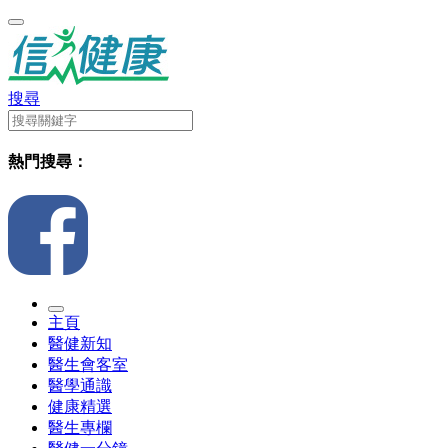
搜尋
熱門搜尋：
主頁
醫健新知
醫生會客室
醫學通識
健康精選
醫生專欄