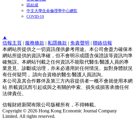
區結成
中文大學生命倫理學中心總監
COVID-19
▲
信報主頁
|
服務條款
|
私隱條款
|
免責聲明
|
聯絡信報
本網站所提供之一切資訊僅供參考用途。本公司會盡力確保本
網站所提供的資訊準確，但不會明示或隱含保證該等資訊均準
確無誤。本網站刊載之任何資訊不能取代醫生∕醫護人員的專
業意見、診斷或治理，亦未必適用於任何情況。如對身體狀況
有任何疑問， 請向合資格的醫生∕醫護人員諮詢。
本公司及其合作夥伴及第三方內容提供者一概不會就使用本網
站 所載資訊而引起或與之有關的申索、損失或損害承擔任何
法律責任。
信報財經新聞有限公司版權所有，不得轉載。
Copyright © 2026 Hong Kong Economic Journal Company
Limited. All rights reserved.