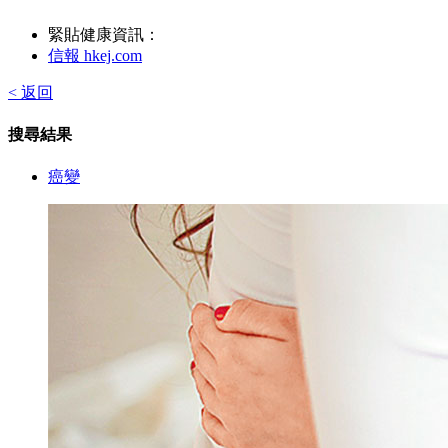
緊貼健康資訊：
信報 hkej.com
< 返回
搜尋結果
癌變