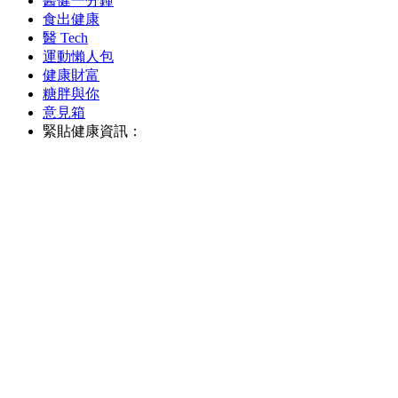
醫健一分鐘
食出健康
醫 Tech
運動懶人包
健康財富
糖胖與你
意見箱
緊貼健康資訊：