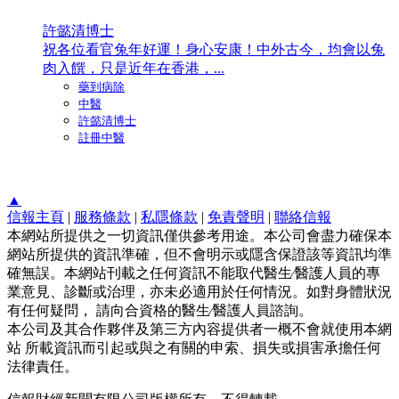
許懿清博士
祝各位看官兔年好運！身心安康！中外古今，均會以兔
肉入饌，只是近年在香港，...
藥到病除
中醫
許懿清博士
註冊中醫
▲
信報主頁
|
服務條款
|
私隱條款
|
免責聲明
|
聯絡信報
本網站所提供之一切資訊僅供參考用途。本公司會盡力確保本
網站所提供的資訊準確，但不會明示或隱含保證該等資訊均準
確無誤。本網站刊載之任何資訊不能取代醫生∕醫護人員的專
業意見、診斷或治理，亦未必適用於任何情況。如對身體狀況
有任何疑問， 請向合資格的醫生∕醫護人員諮詢。
本公司及其合作夥伴及第三方內容提供者一概不會就使用本網
站 所載資訊而引起或與之有關的申索、損失或損害承擔任何
法律責任。