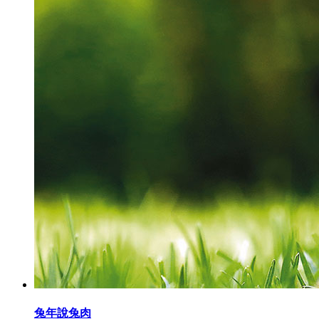
兔年說兔肉