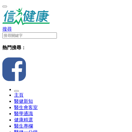
搜尋
熱門搜尋：
主頁
醫健新知
醫生會客室
醫學通識
健康精選
醫生專欄