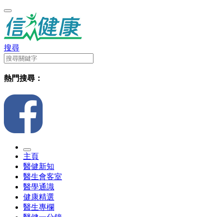
搜尋
熱門搜尋：
主頁
醫健新知
醫生會客室
醫學通識
健康精選
醫生專欄