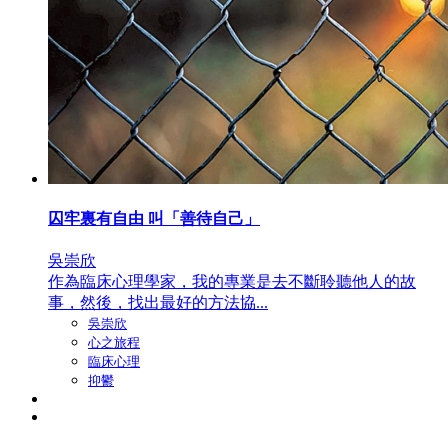
囚牢裏有自由 叫「善待自己」
吳崇欣
作為臨床心理學家，我的專業是去不斷聆聽他人的故
事，然後，找出最好的方法協...
吳崇欣
心之旅程
臨床心理
抑鬱