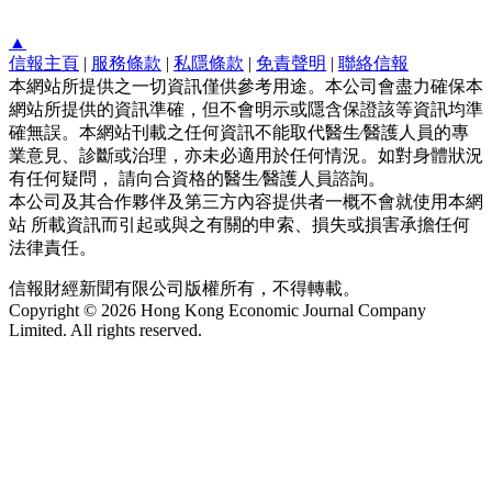
▲
信報主頁
|
服務條款
|
私隱條款
|
免責聲明
|
聯絡信報
本網站所提供之一切資訊僅供參考用途。本公司會盡力確保本
網站所提供的資訊準確，但不會明示或隱含保證該等資訊均準
確無誤。本網站刊載之任何資訊不能取代醫生∕醫護人員的專
業意見、診斷或治理，亦未必適用於任何情況。如對身體狀況
有任何疑問， 請向合資格的醫生∕醫護人員諮詢。
本公司及其合作夥伴及第三方內容提供者一概不會就使用本網
站 所載資訊而引起或與之有關的申索、損失或損害承擔任何
法律責任。
信報財經新聞有限公司版權所有，不得轉載。
Copyright © 2026 Hong Kong Economic Journal Company
Limited. All rights reserved.