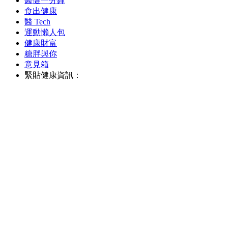
醫健一分鐘
食出健康
醫 Tech
運動懶人包
健康財富
糖胖與你
意見箱
緊貼健康資訊：