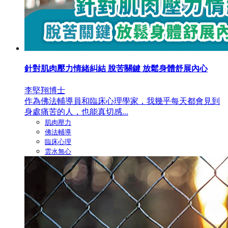
針對肌肉壓力情緒糾結 脫苦關鍵 放鬆身體舒展內心
李堅翔博士
作為佛法輔導員和臨床心理學家，我幾乎每天都會見到
身處痛苦的人，也能真切感...
肌肉壓力
佛法輔導
臨床心理
雲水無心