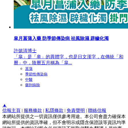
皐月菖蒲入藥 防季節傳染病 祛風除濕 辟穢化濁
許懿清博士
「皐」是「皋」的異體字，也是日文漢字，在傳統「和
曆」中，陰曆五月稱為「皐...
菖蒲
季節性傳染病
中醫
藥到病除
▲
信報主頁
|
服務條款
|
私隱條款
|
免責聲明
|
聯絡信報
本網站所提供之一切資訊僅供參考用途。本公司會盡力確保本
網站所提供的資訊準確，但不會明示或隱含保證該等資訊均準