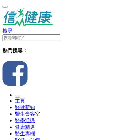
搜尋
熱門搜尋：
主頁
醫健新知
醫生會客室
醫學通識
健康精選
醫生專欄