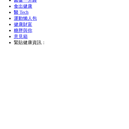
醫健一分鐘
食出健康
醫 Tech
運動懶人包
健康財富
糖胖與你
意見箱
緊貼健康資訊：