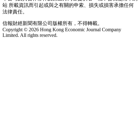
站 所載資訊而引起或與之有關的申索、損失或損害承擔任何
法律責任。
信報財經新聞有限公司版權所有，不得轉載。
Copyright © 2026 Hong Kong Economic Journal Company
Limited. All rights reserved.