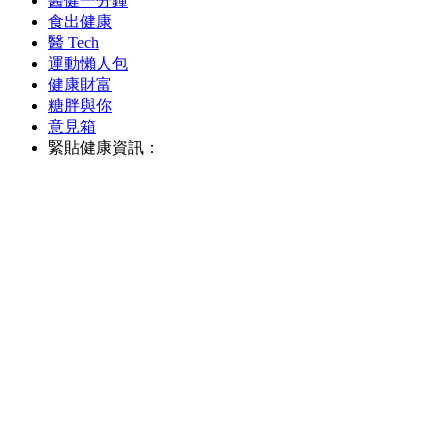
醫健一分鐘
食出健康
醫 Tech
運動懶人包
健康財富
糖胖與你
意見箱
緊貼健康資訊：