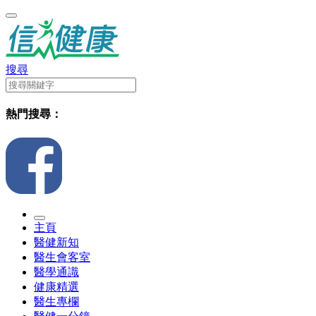
搜尋
熱門搜尋：
主頁
醫健新知
醫生會客室
醫學通識
健康精選
醫生專欄