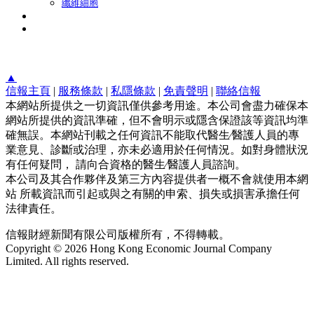
纖維細胞
▲
信報主頁
|
服務條款
|
私隱條款
|
免責聲明
|
聯絡信報
本網站所提供之一切資訊僅供參考用途。本公司會盡力確保本
網站所提供的資訊準確，但不會明示或隱含保證該等資訊均準
確無誤。本網站刊載之任何資訊不能取代醫生∕醫護人員的專
業意見、診斷或治理，亦未必適用於任何情況。如對身體狀況
有任何疑問， 請向合資格的醫生∕醫護人員諮詢。
本公司及其合作夥伴及第三方內容提供者一概不會就使用本網
站 所載資訊而引起或與之有關的申索、損失或損害承擔任何
法律責任。
信報財經新聞有限公司版權所有，不得轉載。
Copyright © 2026 Hong Kong Economic Journal Company
Limited. All rights reserved.